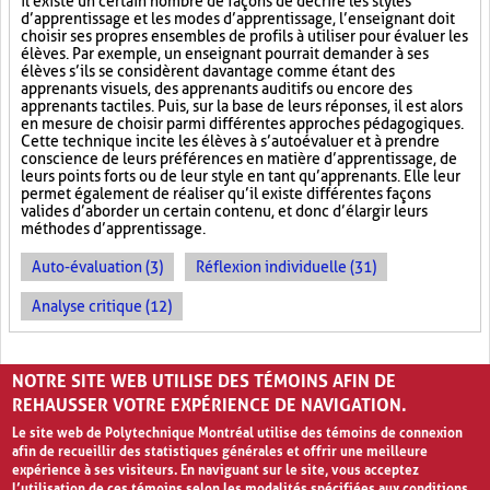
il existe un certain nombre de façons de décrire les styles
d’apprentissage et les modes d’apprentissage, l’enseignant doit
choisir ses propres ensembles de profils à utiliser pour évaluer les
élèves. Par exemple, un enseignant pourrait demander à ses
élèves s’ils se considèrent davantage comme étant des
apprenants visuels, des apprenants auditifs ou encore des
apprenants tactiles. Puis, sur la base de leurs réponses, il est alors
en mesure de choisir parmi différentes approches pédagogiques.
Cette technique incite les élèves à s’autoévaluer et à prendre
conscience de leurs préférences en matière d’apprentissage, de
leurs points forts ou de leur style en tant qu’apprenants. Elle leur
permet également de réaliser qu’il existe différentes façons
valides d’aborder un certain contenu, et donc d’élargir leurs
méthodes d’apprentissage.
Auto-évaluation (3)
Réflexion individuelle (31)
Analyse critique (12)
PAGES
NOTRE SITE WEB UTILISE DES TÉMOINS AFIN DE
«
‹
1
2
3
4
›
»
REHAUSSER VOTRE EXPÉRIENCE DE NAVIGATION.
Le site web de Polytechnique Montréal utilise des témoins de connexion
afin de recueillir des statistiques générales et offrir une meilleure
expérience à ses visiteurs. En naviguant sur le site, vous acceptez
l’utilisation de ces témoins selon les modalités spécifiées aux conditions