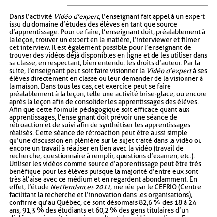
Dans l’activité
Vidéo d’expert
, l’enseignant fait appel à un expert
issu du domaine d’études des élèves en tant que source
d’apprentissage. Pour ce faire, l’enseignant doit, préalablement à
la leçon, trouver un expert en la matière, l’interviewer et filmer
cet interview. Il est également possible pour l’enseignant de
trouver des vidéos déjà disponibles en ligne et de les utiliser dans
sa classe, en respectant, bien entendu, les droits d’auteur. Par la
suite, l’enseignant peut soit faire visionner la
Vidéo d’expert
à ses
élèves directement en classe ou leur demander de la visionner à
la maison. Dans tous les cas, cet exercice peut se faire
préalablement à la leçon, telle une activité brise-glace, ou encore
après la leçon afin de consolider les apprentissages des élèves.
Afin que cette formule pédagogique soit efficace quant aux
apprentissages, l’enseignant doit prévoir une séance de
rétroaction et de suivi afin de synthétiser les apprentissages
réalisés. Cette séance de rétroaction peut être aussi simple
qu’une discussion en plénière sur le sujet traité dans la vidéo ou
encore un travail à réaliser en lien avec la vidéo (travail de
recherche, questionnaire à remplir, questions d’examen, etc.).
Utiliser les vidéos comme source d’apprentissage peut être très
bénéfique pour les élèves puisque la majorité d’entre eux sont
très à l’aise avec ce médium et en regardent abondamment. En
effet, l’étude
NetTendances 2011
, menée par le CEFRIO (Centre
facilitant la recherche et l’innovation dans les organisations),
confirme qu’au Québec, ce sont désormais 82,6 % des 18 à 24
ans, 91,3 % des étudiants et 60,2 % des gens titulaires d’un