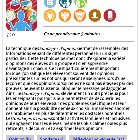
Ça ne prendra que 5 minutes...
0
La technique des
Sondages d'opinion
permet de rassembler des
informations venant de différentes personnes sur un sujet
particulier. Cette technique permet donc d'explorer la variété
d'opinions des élèves d'un groupe et d'en apprendre
davantage sur chacun. Ceci est particulièrement important
lorsque l'on sait que les élèves ont souvent des opinions
préexistantes sur les notions qui seront enseignées lors d'une
leçon et que ces opinions, lorsqu'elles ne sont pas étayées par des
preuves, peuvent fausser ou bloquer le message pédagogique.
Ainsi, les
Sondages d'opinion
deviennent un outil précieux pour
les enseignants puisqu'ils leur permettent de découvrir les
opinions de leurs élèves sur des problèmes spécifiques et leur
donnent ainsi la possibilité de mieux choisir la manière d'aborder
ces problèmes en plus de déterminer les obstacles potentiels.
Les
Sondages d'opinion
sont des activités familières et inclusives
qui engagent tous les élèves, même les plus calmes ou les plus
réticents, à découvrir et à exprimer leurs opinions.
Opinion (8)
Sondage (5)
Réflexion individuelle (31)