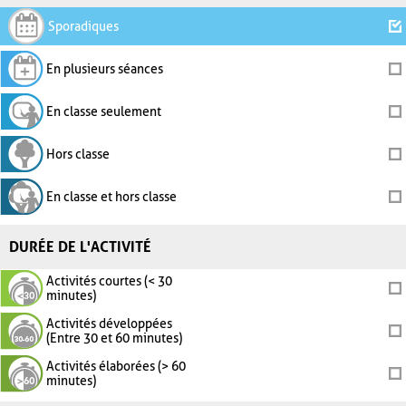
Sporadiques
En plusieurs séances
En classe seulement
Hors classe
En classe et hors classe
DURÉE DE L'ACTIVITÉ
Activités courtes (< 30
minutes)
Activités développées
(Entre 30 et 60 minutes)
Activités élaborées (> 60
minutes)