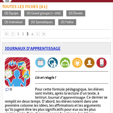
TOUTES LES FICHES (61)
(X) Équipe
(X) Grand groupe (> 100)
(X) Élevée
(X) Individuel
(X) Sporadiques
(X) Faible
PAGES
«
‹
1
2
3
4
›
»
JOURNAUX D'APPRENTISSAGE
Lis et réagis !
0
Pour cette formule pédagogique, les élèves
sont invités, après la lecture d’un texte, à
tenir un
Journal d’apprentissage
. Ce dernier se
remplit en deux temps. D’abord, les élèves notent dans une
première colonne les idées, les affirmations et les arguments
qu’ils jugent être les plus significatifs pour eux ou les plus