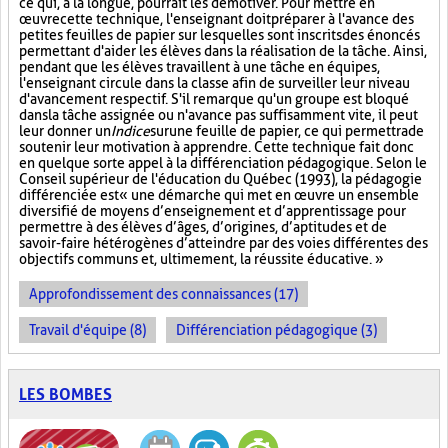
ce qui, à la longue, pourrait les démotiver. Pour mettre en
œuvre cette technique, l'enseignant doit préparer à l'avance des
petites feuilles de papier sur lesquelles sont inscrits des énoncés
permettant d'aider les élèves dans la réalisation de la tâche. Ainsi,
pendant que les élèves travaillent à une tâche en équipes,
l'enseignant circule dans la classe afin de surveiller leur niveau
d'avancement respectif. S'il remarque qu'un groupe est bloqué
dans la tâche assignée ou n'avance pas suffisamment vite, il peut
leur donner un
Indice
sur
une feuille de papier, ce qui permettra de
soutenir leur motivation à apprendre. Cette technique fait donc
en quelque sorte appel à la différenciation pédagogique. Selon le
Conseil supérieur de l'éducation du Québec (1993), la pédagogie
différenciée est « une démarche qui met en œuvre un ensemble
diversifié de moyens d’enseignement et d’apprentissage pour
permettre à des élèves d’âges, d’origines, d’aptitudes et de
savoir-faire hétérogènes d’atteindre par des voies différentes des
objectifs communs et, ultimement, la réussite éducative. »
Approfondissement des connaissances (17)
Travail d'équipe (8)
Différenciation pédagogique (3)
LES BOMBES