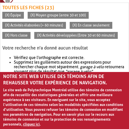
TOUTES LES FICHES (23)
(X) Équipe
(X) Moyen groupe (entre 30 et 100)
(X) Activités élaborées (> 60 minutes)
(X) En classe seulement
(X) Hors classe
(X) Activités développées (Entre 30 et 60 minutes)
Votre recherche n'a donné aucun résultat
Vérifiez que l'orthographe est correcte.
Supprimez les guillemets autour des expressions pour
rechercher chaque mot séparément.
garage à vélo
retournera
souvent plus de résultat que
"garage à vélo"
.
NOTRE SITE WEB UTILISE DES TÉMOINS AFIN DE
Envisagez d'élargir votre recherche avec
OR
.
garage OR vélo
retournera souvent plus de résultat que
garage à vélo
.
REHAUSSER VOTRE EXPÉRIENCE DE NAVIGATION.
Le site web de Polytechnique Montréal utilise des témoins de connexion
afin de recueillir des statistiques générales et offrir une meilleure
expérience à ses visiteurs. En naviguant sur le site, vous acceptez
l’utilisation de ces témoins selon les modalités spécifiées aux conditions
d’utilisation. Vous pouvez refuser les témoins de connexion en modifiant
vos paramètres de navigation. Pour en savoir plus sur le recours aux
témoins de connexion et sur la protection de vos renseignements
personnels,
cliquez ici
.
Avis de confidentialité et conditions d’utilisation