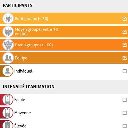
PARTICIPANTS
Petit groupe (< 30)
Moyen groupe (entre 30
et 100)
Grand groupe (> 100)
Équipe
Individuel
INTENSITÉ D'ANIMATION
Faible
Moyenne
Élevée