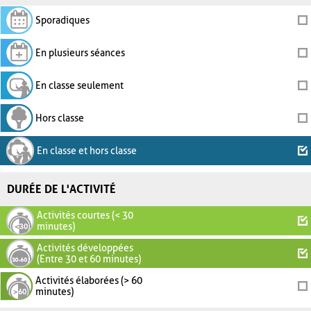
Sporadiques
En plusieurs séances
En classe seulement
Hors classe
En classe et hors classe
DURÉE DE L'ACTIVITÉ
Activités courtes (< 30
minutes)
Activités développées
(Entre 30 et 60 minutes)
Activités élaborées (> 60
minutes)