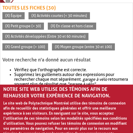
TOUTES LES FICHES (30)
(X) Équipe
(X) Activités courtes (< 30 minutes)
(X) Petit groupe (< 30)
(X) En classe et hors classe
(X) Activités développées (Entre 30 et 60 minutes)
(X) Grand groupe (> 100)
(X) Moyen groupe (entre 30 et 100)
Votre recherche n'a donné aucun résultat
Vérifiez que l'orthographe est correcte.
Supprimez les guillemets autour des expressions pour
rechercher chaque mot séparément.
garage à vélo
retournera
souvent plus de résultat que
"garage à vélo"
.
NOTRE SITE WEB UTILISE DES TÉMOINS AFIN DE
Envisagez d'élargir votre recherche avec
OR
.
garage OR vélo
retournera souvent plus de résultat que
garage à vélo
.
REHAUSSER VOTRE EXPÉRIENCE DE NAVIGATION.
Le site web de Polytechnique Montréal utilise des témoins de connexion
afin de recueillir des statistiques générales et offrir une meilleure
expérience à ses visiteurs. En naviguant sur le site, vous acceptez
l’utilisation de ces témoins selon les modalités spécifiées aux conditions
d’utilisation. Vous pouvez refuser les témoins de connexion en modifiant
vos paramètres de navigation. Pour en savoir plus sur le recours aux