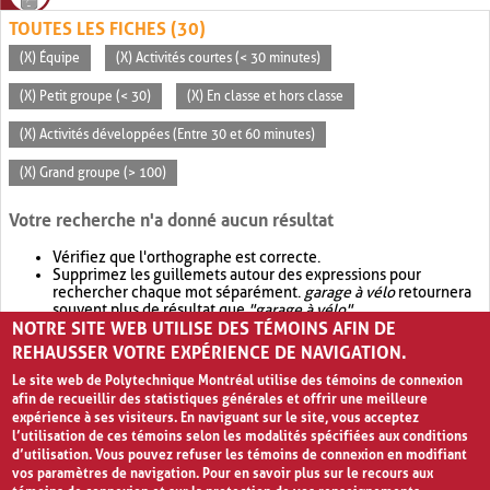
TOUTES LES FICHES (30)
(X) Équipe
(X) Activités courtes (< 30 minutes)
(X) Petit groupe (< 30)
(X) En classe et hors classe
(X) Activités développées (Entre 30 et 60 minutes)
(X) Grand groupe (> 100)
Votre recherche n'a donné aucun résultat
Vérifiez que l'orthographe est correcte.
Supprimez les guillemets autour des expressions pour
rechercher chaque mot séparément.
garage à vélo
retournera
souvent plus de résultat que
"garage à vélo"
.
NOTRE SITE WEB UTILISE DES TÉMOINS AFIN DE
Envisagez d'élargir votre recherche avec
OR
.
garage OR vélo
retournera souvent plus de résultat que
garage à vélo
.
REHAUSSER VOTRE EXPÉRIENCE DE NAVIGATION.
Le site web de Polytechnique Montréal utilise des témoins de connexion
afin de recueillir des statistiques générales et offrir une meilleure
expérience à ses visiteurs. En naviguant sur le site, vous acceptez
l’utilisation de ces témoins selon les modalités spécifiées aux conditions
d’utilisation. Vous pouvez refuser les témoins de connexion en modifiant
vos paramètres de navigation. Pour en savoir plus sur le recours aux