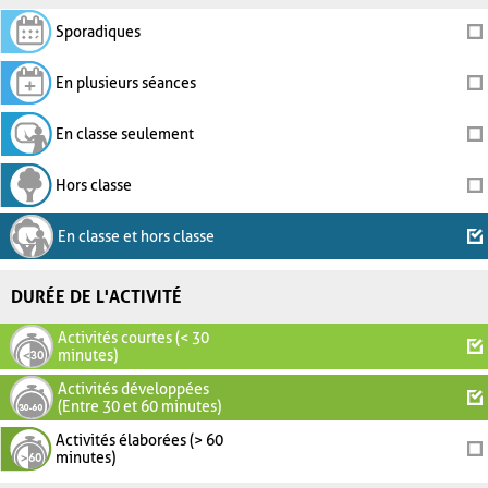
Sporadiques
En plusieurs séances
En classe seulement
Hors classe
En classe et hors classe
DURÉE DE L'ACTIVITÉ
Activités courtes (< 30
minutes)
Activités développées
(Entre 30 et 60 minutes)
Activités élaborées (> 60
minutes)