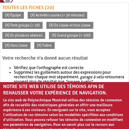
TOUTES LES FICHES (20)
(X) Équipe
(X) Activités courtes (< 30 minutes)
(X) Petit groupe (< 30)
(X) En classe et hors classe
(X) En plusieurs séances
(X) Grand groupe (> 100)
(X) Hors classe
(X) Faible
Votre recherche n'a donné aucun résultat
Vérifiez que l'orthographe est correcte.
Supprimez les guillemets autour des expressions pour
rechercher chaque mot séparément.
garage à vélo
retournera
souvent plus de résultat que
"garage à vélo"
.
NOTRE SITE WEB UTILISE DES TÉMOINS AFIN DE
Envisagez d'élargir votre recherche avec
OR
.
garage OR vélo
retournera souvent plus de résultat que
garage à vélo
.
REHAUSSER VOTRE EXPÉRIENCE DE NAVIGATION.
Le site web de Polytechnique Montréal utilise des témoins de connexion
afin de recueillir des statistiques générales et offrir une meilleure
expérience à ses visiteurs. En naviguant sur le site, vous acceptez
l’utilisation de ces témoins selon les modalités spécifiées aux conditions
d’utilisation. Vous pouvez refuser les témoins de connexion en modifiant
vos paramètres de navigation. Pour en savoir plus sur le recours aux