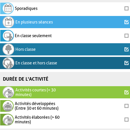
Sporadiques
En plusieurs séances
En classe seulement
Hors classe
En classe et hors classe
DURÉE DE L'ACTIVITÉ
Activités courtes (< 30
minutes)
Activités développées
(Entre 30 et 60 minutes)
Activités élaborées (> 60
minutes)