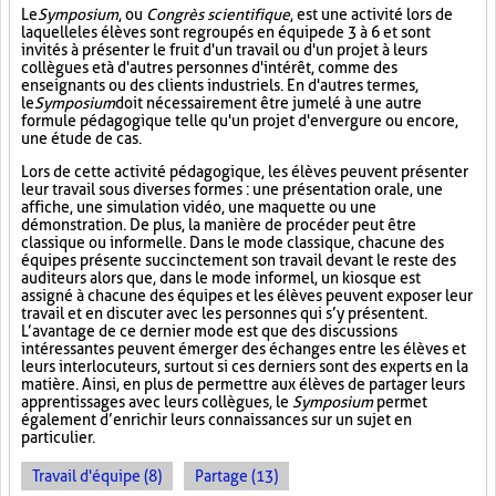
Le
Symposium
, ou
Congrès scientifique
, est une activité lors de
laquelle les élèves sont regroupés en équipe de 3 à 6 et sont
invités à présenter le fruit d'un travail ou d'un projet à leurs
collègues et à d'autres personnes d'intérêt, comme des
enseignants ou des clients industriels. En d'autres termes,
le
Symposium
doit nécessairement être jumelé à une autre
formule pédagogique telle qu'un projet d'envergure ou encore,
une étude de cas.
Lors de cette activité pédagogique, les élèves peuvent présenter
leur travail sous diverses formes : une présentation orale, une
affiche, une simulation vidéo, une maquette ou une
démonstration. De plus, la manière de procéder peut être
classique ou informelle. Dans le mode classique, chacune des
équipes présente succinctement son travail devant le reste des
auditeurs alors que, dans le mode informel, un kiosque est
assigné à chacune des équipes et les élèves peuvent exposer leur
travail et en discuter avec les personnes qui s’y présentent.
L’avantage de ce dernier mode est que des discussions
intéressantes peuvent émerger des échanges entre les élèves et
leurs interlocuteurs, surtout si ces derniers sont des experts en la
matière. Ainsi, en plus de permettre aux élèves de partager leurs
apprentissages avec leurs collègues, le
Symposium
permet
également d’enrichir leurs connaissances sur un sujet en
particulier.
Travail d'équipe (8)
Partage (13)