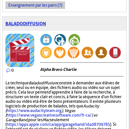
Enseignement par les pairs (7)
BALADODIFFUSION
Alpha Bravo Charlie
0
La technique
Baladodiffusion
consiste à demander aux élèves de
créer, seul ou en équipe, des fichiers audio ou vidéo sur un sujet
précis. Cela leur permet d'apprendre à faire de la recherche, à
structurer un texte clair et concis, à faire la séquence d'un fichier
audio ou vidéo et à être de bons présentateurs. Il existe plusieurs
logiciels de production de balados, tels que
Audacity
(
https://www.audacityteam.org
), Vegas
(
https://www.vegascreativesoftware.com/fr-ca/
) et
GarageBand,
pour les
Mac
seulement
(
https://apps.apple.com/ca/app/garageband/id408709785
). Si