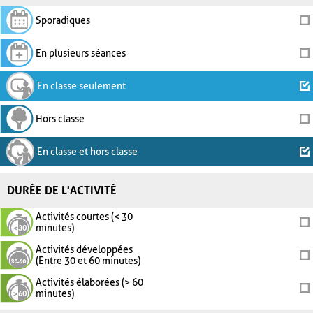
Sporadiques
En plusieurs séances
En classe seulement
Hors classe
En classe et hors classe
DURÉE DE L'ACTIVITÉ
Activités courtes (< 30
minutes)
Activités développées
(Entre 30 et 60 minutes)
Activités élaborées (> 60
minutes)