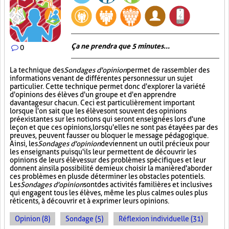
Ça ne prendra que 5 minutes...
0
La technique des
Sondages d'opinion
permet de rassembler des
informations venant de différentes personnes sur un sujet
particulier. Cette technique permet donc d'explorer la variété
d'opinions des élèves d'un groupe et d'en apprendre
davantage sur chacun. Ceci est particulièrement important
lorsque l'on sait que les élèves ont souvent des opinions
préexistantes sur les notions qui seront enseignées lors d'une
leçon et que ces opinions, lorsqu'elles ne sont pas étayées par des
preuves, peuvent fausser ou bloquer le message pédagogique.
Ainsi, les
Sondages d'opinion
deviennent un outil précieux pour
les enseignants puisqu'ils leur permettent de découvrir les
opinions de leurs élèves sur des problèmes spécifiques et leur
donnent ainsi la possibilité de mieux choisir la manière d'aborder
ces problèmes en plus de déterminer les obstacles potentiels.
Les
Sondages d'opinion
sont des activités familières et inclusives
qui engagent tous les élèves, même les plus calmes ou les plus
réticents, à découvrir et à exprimer leurs opinions.
Opinion (8)
Sondage (5)
Réflexion individuelle (31)