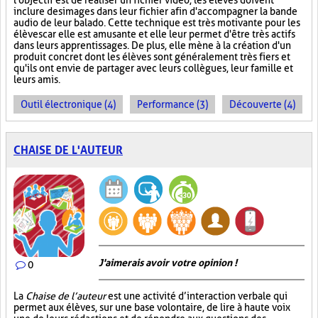
l'objectif est de réaliser un fichier vidéo, les élèves doivent
inclure des images dans leur fichier afin d'accompagner la bande
audio de leur balado. Cette technique est très motivante pour les
élèves car elle est amusante et elle leur permet d'être très actifs
dans leurs apprentissages. De plus, elle mène à la création d'un
produit concret dont les élèves sont généralement très fiers et
qu'ils ont envie de partager avec leurs collègues, leur famille et
leurs amis.
Outil électronique (4)
Performance (3)
Découverte (4)
CHAISE DE L'AUTEUR
J'aimerais avoir votre opinion !
0
La
Chaise de l’auteur
est une activité d’interaction verbale qui
permet aux élèves, sur une base volontaire, de lire à haute voix