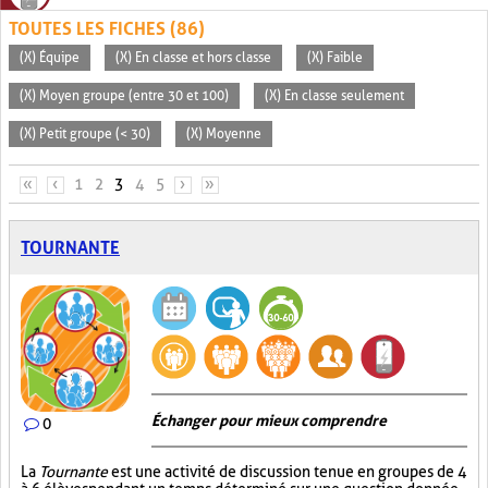
TOUTES LES FICHES (86)
(X) Équipe
(X) En classe et hors classe
(X) Faible
(X) Moyen groupe (entre 30 et 100)
(X) En classe seulement
(X) Petit groupe (< 30)
(X) Moyenne
PAGES
«
‹
1
2
3
4
5
›
»
TOURNANTE
Échanger pour mieux comprendre
0
La
Tournante
est une activité de discussion tenue en groupes de 4