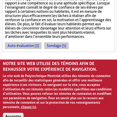
rapport à une compétence ou à une aptitude spécifique. Lorsque
l’enseignant connaît le degré de confiance de ses élèves par
rapport à certaines notions ou habiletés, il est en mesure de
structurer plus efficacement les tâches à réaliser afin de
renforcer la confiance en soi, la motivation et l’apprentissage des
élèves. De plus, le fait d’évaluer leurs habiletés permet aux
élèves de concentrer davantage leur attention et leurs efforts sur
les tâches avec lesquelles ils sont plus hésitants et ainsi,
d’améliorer dans l’ensemble leurs performances.
Auto-évaluation (3)
Sondage (5)
PAGES
NOTRE SITE WEB UTILISE DES TÉMOINS AFIN DE
«
‹
1
2
3
4
5
›
»
REHAUSSER VOTRE EXPÉRIENCE DE NAVIGATION.
Le site web de Polytechnique Montréal utilise des témoins de connexion
afin de recueillir des statistiques générales et offrir une meilleure
expérience à ses visiteurs. En naviguant sur le site, vous acceptez
l’utilisation de ces témoins selon les modalités spécifiées aux conditions
d’utilisation. Vous pouvez refuser les témoins de connexion en modifiant
vos paramètres de navigation. Pour en savoir plus sur le recours aux
témoins de connexion et sur la protection de vos renseignements
personnels,
cliquez ici
.
Avis de confidentialité et conditions d’utilisation
Accepter