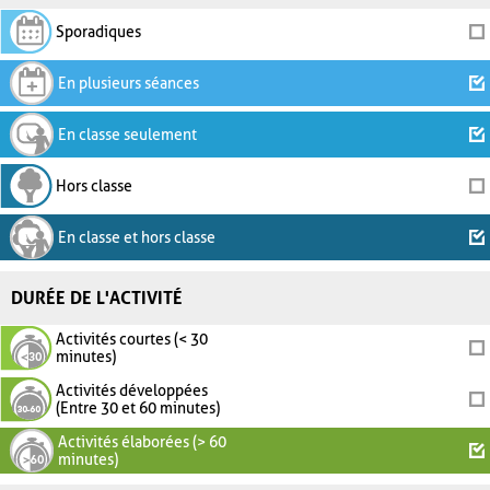
Sporadiques
En plusieurs séances
En classe seulement
Hors classe
En classe et hors classe
DURÉE DE L'ACTIVITÉ
Activités courtes (< 30
minutes)
Activités développées
(Entre 30 et 60 minutes)
Activités élaborées (> 60
minutes)