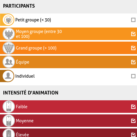
PARTICIPANTS
Petit groupe (< 30)
Moyen groupe (entre 30
et 100)
Grand groupe (> 100)
Équipe
Individuel
INTENSITÉ D'ANIMATION
Faible
Moyenne
Élevée