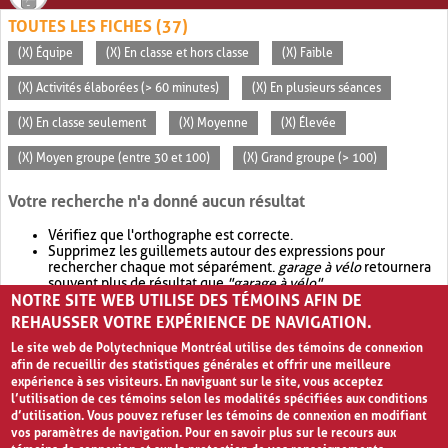
TOUTES LES FICHES (37)
(X) Équipe
(X) En classe et hors classe
(X) Faible
(X) Activités élaborées (> 60 minutes)
(X) En plusieurs séances
(X) En classe seulement
(X) Moyenne
(X) Élevée
(X) Moyen groupe (entre 30 et 100)
(X) Grand groupe (> 100)
Votre recherche n'a donné aucun résultat
Vérifiez que l'orthographe est correcte.
Supprimez les guillemets autour des expressions pour
rechercher chaque mot séparément.
garage à vélo
retournera
souvent plus de résultat que
"garage à vélo"
.
NOTRE SITE WEB UTILISE DES TÉMOINS AFIN DE
Envisagez d'élargir votre recherche avec
OR
.
garage OR vélo
retournera souvent plus de résultat que
garage à vélo
.
REHAUSSER VOTRE EXPÉRIENCE DE NAVIGATION.
Le site web de Polytechnique Montréal utilise des témoins de connexion
afin de recueillir des statistiques générales et offrir une meilleure
expérience à ses visiteurs. En naviguant sur le site, vous acceptez
l’utilisation de ces témoins selon les modalités spécifiées aux conditions
d’utilisation. Vous pouvez refuser les témoins de connexion en modifiant
vos paramètres de navigation. Pour en savoir plus sur le recours aux