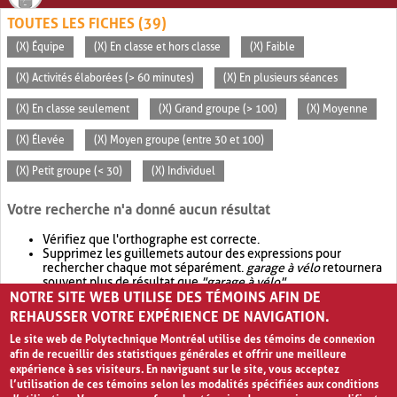
TOUTES LES FICHES (39)
(X) Équipe
(X) En classe et hors classe
(X) Faible
(X) Activités élaborées (> 60 minutes)
(X) En plusieurs séances
(X) En classe seulement
(X) Grand groupe (> 100)
(X) Moyenne
(X) Élevée
(X) Moyen groupe (entre 30 et 100)
(X) Petit groupe (< 30)
(X) Individuel
Votre recherche n'a donné aucun résultat
Vérifiez que l'orthographe est correcte.
Supprimez les guillemets autour des expressions pour
rechercher chaque mot séparément.
garage à vélo
retournera
souvent plus de résultat que
"garage à vélo"
.
NOTRE SITE WEB UTILISE DES TÉMOINS AFIN DE
Envisagez d'élargir votre recherche avec
OR
.
garage OR vélo
retournera souvent plus de résultat que
garage à vélo
.
REHAUSSER VOTRE EXPÉRIENCE DE NAVIGATION.
Le site web de Polytechnique Montréal utilise des témoins de connexion
afin de recueillir des statistiques générales et offrir une meilleure
expérience à ses visiteurs. En naviguant sur le site, vous acceptez
l’utilisation de ces témoins selon les modalités spécifiées aux conditions