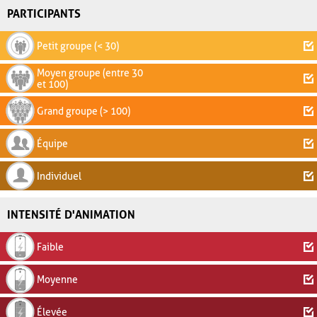
PARTICIPANTS
Petit groupe (< 30)
Moyen groupe (entre 30
et 100)
Grand groupe (> 100)
Équipe
Individuel
INTENSITÉ D'ANIMATION
Faible
Moyenne
Élevée