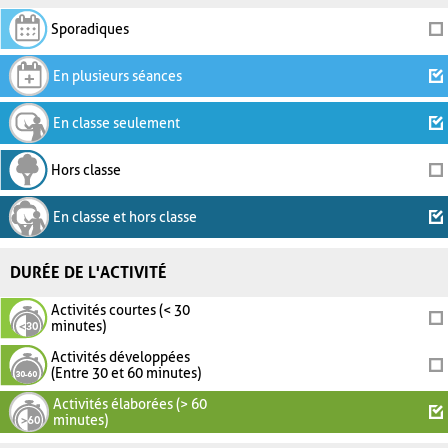
Sporadiques
En plusieurs séances
En classe seulement
Hors classe
En classe et hors classe
DURÉE DE L'ACTIVITÉ
Activités courtes (< 30
minutes)
Activités développées
(Entre 30 et 60 minutes)
Activités élaborées (> 60
minutes)