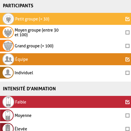
PARTICIPANTS
Petit groupe (< 30)
Moyen groupe (entre 30
et 100)
Grand groupe (> 100)
Équipe
Individuel
INTENSITÉ D'ANIMATION
Faible
Moyenne
Élevée