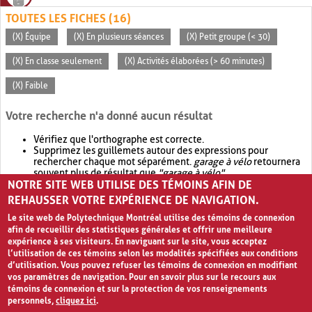
TOUTES LES FICHES (16)
(X) Équipe
(X) En plusieurs séances
(X) Petit groupe (< 30)
(X) En classe seulement
(X) Activités élaborées (> 60 minutes)
(X) Faible
Votre recherche n'a donné aucun résultat
Vérifiez que l'orthographe est correcte.
Supprimez les guillemets autour des expressions pour
rechercher chaque mot séparément.
garage à vélo
retournera
souvent plus de résultat que
"garage à vélo"
.
NOTRE SITE WEB UTILISE DES TÉMOINS AFIN DE
Envisagez d'élargir votre recherche avec
OR
.
garage OR vélo
retournera souvent plus de résultat que
garage à vélo
.
REHAUSSER VOTRE EXPÉRIENCE DE NAVIGATION.
Le site web de Polytechnique Montréal utilise des témoins de connexion
afin de recueillir des statistiques générales et offrir une meilleure
expérience à ses visiteurs. En naviguant sur le site, vous acceptez
l’utilisation de ces témoins selon les modalités spécifiées aux conditions
d’utilisation. Vous pouvez refuser les témoins de connexion en modifiant
vos paramètres de navigation. Pour en savoir plus sur le recours aux
témoins de connexion et sur la protection de vos renseignements
personnels,
cliquez ici
.
Avis de confidentialité et conditions d’utilisation