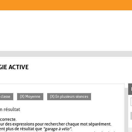
IE ACTIVE
 classe
(X) Moyenne
(X) En plusieurs séances
n résultat
 correcte.
our des expressions pour rechercher chaque mot séparément.
nt plus de résultat que
"garage à vélo"
.