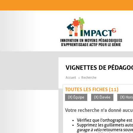
Aller au contenu principal
VIGNETTES DE PÉDAGOG
Accueil
Recherche
TOUTES LES FICHES (11)
(X) Équipe
(X) Élevée
(X) Hors
Votre recherche n'a donné aucu
Vérifiez que l'orthographe est
Supprimez les guillemets aut
garage à vélo
retournera souve