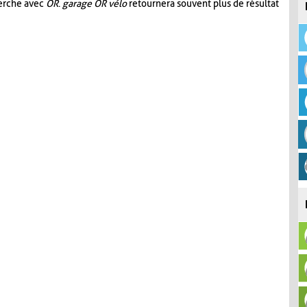
herche avec
OR
.
garage OR vélo
retournera souvent plus de résultat