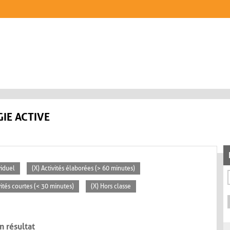
IE ACTIVE
viduel
(X) Activités élaborées (> 60 minutes)
vités courtes (< 30 minutes)
(X) Hors classe
n résultat