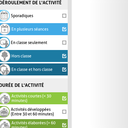
DÉROULEMENT DE L'ACTIVITÉ
Sporadiques
En plusieurs séances
En classe seulement
Hors classe
En classe et hors classe
DURÉE DE L'ACTIVITÉ
Activités courtes (< 30
minutes)
Activités développées
(Entre 30 et 60 minutes)
Activités élaborées (> 60
minutes)