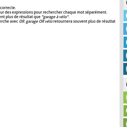
 correcte.
our des expressions pour rechercher chaque mot séparément.
nt plus de résultat que
"garage à vélo"
.
herche avec
OR
.
garage OR vélo
retournera souvent plus de résultat