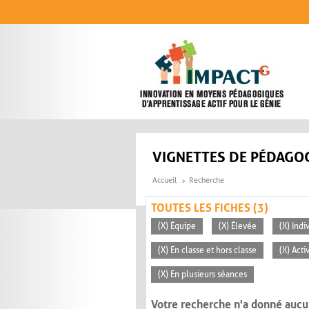
Aller au contenu principal
VIGNETTES DE PÉDAGOG
Accueil
Recherche
TOUTES LES FICHES (3)
(X) Équipe
(X) Élevée
(X) Indi
(X) En classe et hors classe
(X) Acti
(X) En plusieurs séances
Votre recherche n'a donné aucu