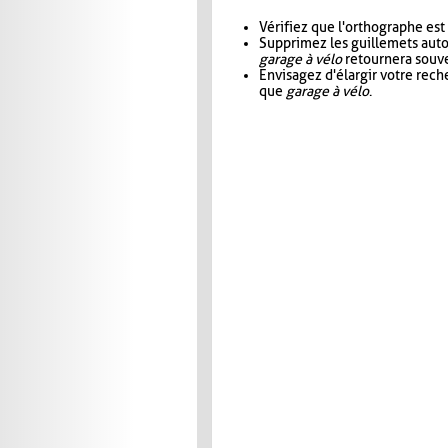
Vérifiez que l'orthographe est
Supprimez les guillemets aut
garage à vélo
retournera souve
Envisagez d'élargir votre rec
que
garage à vélo
.