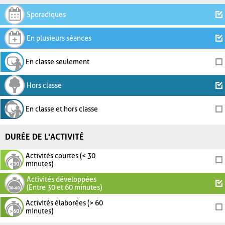
Sporadiques
En plusieurs séances
En classe seulement
Hors classe
En classe et hors classe
DURÉE DE L'ACTIVITÉ
Activités courtes (< 30
minutes)
Activités développées
(Entre 30 et 60 minutes)
Activités élaborées (> 60
minutes)