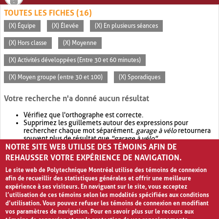
TOUTES LES FICHES (16)
(X) Équipe
(X) Élevée
(X) En plusieurs séances
(X) Hors classe
(X) Moyenne
(X) Activités développées (Entre 30 et 60 minutes)
(X) Moyen groupe (entre 30 et 100)
(X) Sporadiques
Votre recherche n'a donné aucun résultat
Vérifiez que l'orthographe est correcte.
Supprimez les guillemets autour des expressions pour
rechercher chaque mot séparément.
garage à vélo
retournera
souvent plus de résultat que
"garage à vélo"
.
NOTRE SITE WEB UTILISE DES TÉMOINS AFIN DE
Envisagez d'élargir votre recherche avec
OR
.
garage OR vélo
retournera souvent plus de résultat que
garage à vélo
.
REHAUSSER VOTRE EXPÉRIENCE DE NAVIGATION.
Le site web de Polytechnique Montréal utilise des témoins de connexion
afin de recueillir des statistiques générales et offrir une meilleure
expérience à ses visiteurs. En naviguant sur le site, vous acceptez
l’utilisation de ces témoins selon les modalités spécifiées aux conditions
d’utilisation. Vous pouvez refuser les témoins de connexion en modifiant
vos paramètres de navigation. Pour en savoir plus sur le recours aux