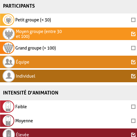
PARTICIPANTS
Petit groupe (< 30)
Moyen groupe (entre 30
et 100)
Grand groupe (> 100)
Équipe
Individuel
INTENSITÉ D'ANIMATION
Faible
Moyenne
Élevée