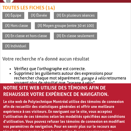
TOUTES LES FICHES (14)
(X) Équipe
(X) Élevée
(X) En plusieurs séances
(X) Hors classe
(X) Moyen groupe (entre 30 et 100)
(X) En classe et hors classe
(X) En classe seulement
(X) Individuel
Votre recherche n'a donné aucun résultat
Vérifiez que l'orthographe est correcte.
Supprimez les guillemets autour des expressions pour
rechercher chaque mot séparément.
garage à vélo
retournera
souvent plus de résultat que
"garage à vélo"
.
NOTRE SITE WEB UTILISE DES TÉMOINS AFIN DE
Envisagez d'élargir votre recherche avec
OR
.
garage OR vélo
retournera souvent plus de résultat que
garage à vélo
.
REHAUSSER VOTRE EXPÉRIENCE DE NAVIGATION.
Le site web de Polytechnique Montréal utilise des témoins de connexion
afin de recueillir des statistiques générales et offrir une meilleure
expérience à ses visiteurs. En naviguant sur le site, vous acceptez
l’utilisation de ces témoins selon les modalités spécifiées aux conditions
d’utilisation. Vous pouvez refuser les témoins de connexion en modifiant
vos paramètres de navigation. Pour en savoir plus sur le recours aux