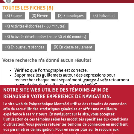
TOUTES LES FICHES (8)
(X) Équipe
(X) Élevée
(X) Sporadiques
(X) Individuel
(X) Activités élaborées (> 60 minutes)
(X) Activités développées (Entre 30 et 60 minutes)
(X) En plusieurs séances
(X) En classe seulement
Votre recherche n'a donné aucun résultat
Vérifiez que l'orthographe est correcte.
Supprimez les guillemets autour des expressions pour
rechercher chaque mot séparément.
garage à vélo
retournera
souvent plus de résultat que
"garage à vélo"
.
NOTRE SITE WEB UTILISE DES TÉMOINS AFIN DE
Envisagez d'élargir votre recherche avec
OR
.
garage OR vélo
retournera souvent plus de résultat que
garage à vélo
.
REHAUSSER VOTRE EXPÉRIENCE DE NAVIGATION.
Le site web de Polytechnique Montréal utilise des témoins de connexion
afin de recueillir des statistiques générales et offrir une meilleure
expérience à ses visiteurs. En naviguant sur le site, vous acceptez
l’utilisation de ces témoins selon les modalités spécifiées aux conditions
d’utilisation. Vous pouvez refuser les témoins de connexion en modifiant
vos paramètres de navigation. Pour en savoir plus sur le recours aux