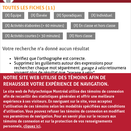
TOUTES LES FICHES (11)
(X) Équipe
(X) Élevée
(X) Sporadiques
(X) Individuel
(X) Activités élaborées (> 60 minutes)
(X) En classe et hors classe
(X) Activités courtes (< 30 minutes)
(X) Hors classe
Votre recherche n'a donné aucun résultat
Vérifiez que l'orthographe est correcte.
Supprimez les guillemets autour des expressions pour
rechercher chaque mot séparément.
garage à vélo
retournera
souvent plus de résultat que
"garage à vélo"
.
NOTRE SITE WEB UTILISE DES TÉMOINS AFIN DE
Envisagez d'élargir votre recherche avec
OR
.
garage OR vélo
retournera souvent plus de résultat que
garage à vélo
.
REHAUSSER VOTRE EXPÉRIENCE DE NAVIGATION.
Le site web de Polytechnique Montréal utilise des témoins de connexion
afin de recueillir des statistiques générales et offrir une meilleure
expérience à ses visiteurs. En naviguant sur le site, vous acceptez
l’utilisation de ces témoins selon les modalités spécifiées aux conditions
d’utilisation. Vous pouvez refuser les témoins de connexion en modifiant
vos paramètres de navigation. Pour en savoir plus sur le recours aux
témoins de connexion et sur la protection de vos renseignements
personnels,
cliquez ici
.
Avis de confidentialité et conditions d’utilisation