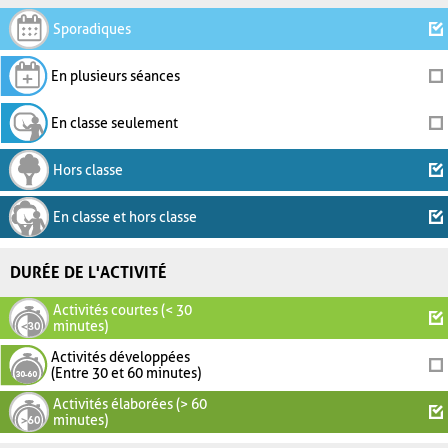
Sporadiques
En plusieurs séances
En classe seulement
Hors classe
En classe et hors classe
DURÉE DE L'ACTIVITÉ
Activités courtes (< 30
minutes)
Activités développées
(Entre 30 et 60 minutes)
Activités élaborées (> 60
minutes)