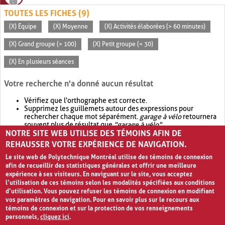
TOUTES LES FICHES (9)
(X) Équipe
(X) Moyenne
(X) Activités élaborées (> 60 minutes)
(X) Grand groupe (> 100)
(X) Petit groupe (< 30)
(X) En plusieurs séances
Votre recherche n'a donné aucun résultat
Vérifiez que l'orthographe est correcte.
Supprimez les guillemets autour des expressions pour
rechercher chaque mot séparément.
garage à vélo
retournera
souvent plus de résultat que
"garage à vélo"
.
NOTRE SITE WEB UTILISE DES TÉMOINS AFIN DE
Envisagez d'élargir votre recherche avec
OR
.
garage OR vélo
retournera souvent plus de résultat que
garage à vélo
.
REHAUSSER VOTRE EXPÉRIENCE DE NAVIGATION.
Le site web de Polytechnique Montréal utilise des témoins de connexion
afin de recueillir des statistiques générales et offrir une meilleure
expérience à ses visiteurs. En naviguant sur le site, vous acceptez
l’utilisation de ces témoins selon les modalités spécifiées aux conditions
d’utilisation. Vous pouvez refuser les témoins de connexion en modifiant
vos paramètres de navigation. Pour en savoir plus sur le recours aux
témoins de connexion et sur la protection de vos renseignements
personnels,
cliquez ici
.
Avis de confidentialité et conditions d’utilisation