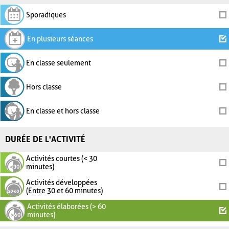
Sporadiques
En plusieurs séances
En classe seulement
Hors classe
En classe et hors classe
DURÉE DE L'ACTIVITÉ
Activités courtes (< 30
minutes)
Activités développées
(Entre 30 et 60 minutes)
Activités élaborées (> 60
minutes)