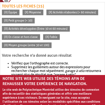
TOUTES LES FICHES (35)
(X) Équipe
(X) Moyenne
(X) Activités élaborées (> 60 minutes)
(X) Petit groupe (< 30)
(X) Activités développées (Entre 30 et 60 minutes)
(X) En classe et hors classe
(X) Faible
(X) Moyen groupe (entre 30 et 100)
Votre recherche n'a donné aucun résultat
Vérifiez que l'orthographe est correcte.
Supprimez les guillemets autour des expressions pour
rechercher chaque mot séparément.
garage à vélo
retournera
souvent plus de résultat que
"garage à vélo"
.
NOTRE SITE WEB UTILISE DES TÉMOINS AFIN DE
Envisagez d'élargir votre recherche avec
OR
.
garage OR vélo
retournera souvent plus de résultat que
garage à vélo
.
REHAUSSER VOTRE EXPÉRIENCE DE NAVIGATION.
Le site web de Polytechnique Montréal utilise des témoins de connexion
afin de recueillir des statistiques générales et offrir une meilleure
expérience à ses visiteurs. En naviguant sur le site, vous acceptez
l’utilisation de ces témoins selon les modalités spécifiées aux conditions