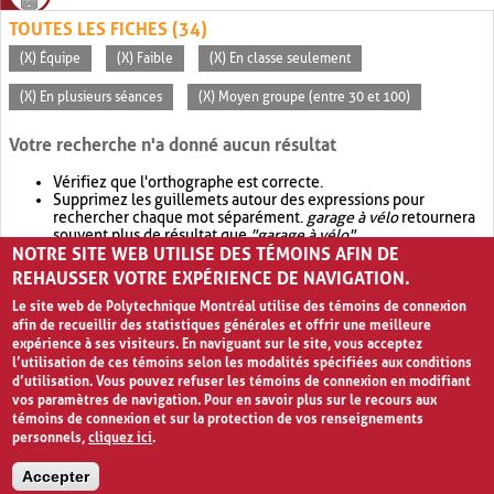
TOUTES LES FICHES (34)
(X) Équipe
(X) Faible
(X) En classe seulement
(X) En plusieurs séances
(X) Moyen groupe (entre 30 et 100)
Votre recherche n'a donné aucun résultat
Vérifiez que l'orthographe est correcte.
Supprimez les guillemets autour des expressions pour
rechercher chaque mot séparément.
garage à vélo
retournera
souvent plus de résultat que
"garage à vélo"
.
NOTRE SITE WEB UTILISE DES TÉMOINS AFIN DE
Envisagez d'élargir votre recherche avec
OR
.
garage OR vélo
retournera souvent plus de résultat que
garage à vélo
.
REHAUSSER VOTRE EXPÉRIENCE DE NAVIGATION.
Le site web de Polytechnique Montréal utilise des témoins de connexion
afin de recueillir des statistiques générales et offrir une meilleure
expérience à ses visiteurs. En naviguant sur le site, vous acceptez
l’utilisation de ces témoins selon les modalités spécifiées aux conditions
d’utilisation. Vous pouvez refuser les témoins de connexion en modifiant
vos paramètres de navigation. Pour en savoir plus sur le recours aux
témoins de connexion et sur la protection de vos renseignements
personnels,
cliquez ici
.
Avis de confidentialité et conditions d’utilisation
Accepter