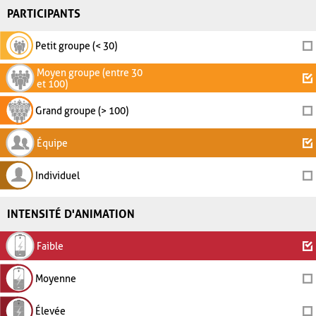
PARTICIPANTS
Petit groupe (< 30)
Moyen groupe (entre 30
et 100)
Grand groupe (> 100)
Équipe
Individuel
INTENSITÉ D'ANIMATION
Faible
Moyenne
Élevée