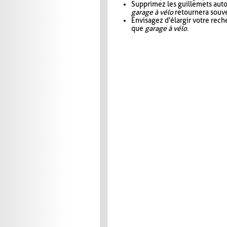
Supprimez les guillemets aut
garage à vélo
retournera souve
Envisagez d'élargir votre rec
que
garage à vélo
.