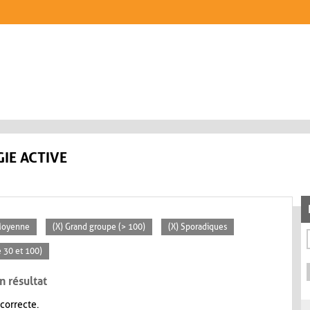
IE ACTIVE
Moyenne
(X) Grand groupe (> 100)
(X) Sporadiques
 30 et 100)
n résultat
 correcte.