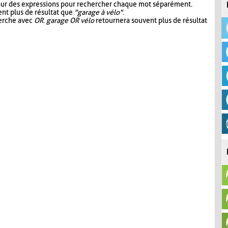
our des expressions pour rechercher chaque mot séparément.
nt plus de résultat que
"garage à vélo"
.
herche avec
OR
.
garage OR vélo
retournera souvent plus de résultat