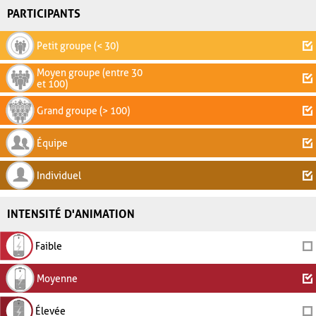
PARTICIPANTS
Petit groupe (< 30)
Moyen groupe (entre 30
et 100)
Grand groupe (> 100)
Équipe
Individuel
INTENSITÉ D'ANIMATION
Faible
Moyenne
Élevée