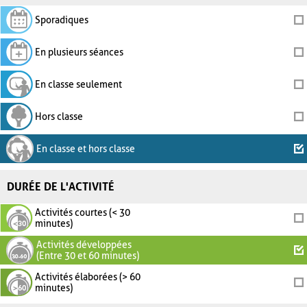
Sporadiques
En plusieurs séances
En classe seulement
Hors classe
En classe et hors classe
DURÉE DE L'ACTIVITÉ
Activités courtes (< 30
minutes)
Activités développées
(Entre 30 et 60 minutes)
Activités élaborées (> 60
minutes)