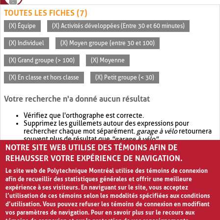
TOUTES LES FICHES (7)
(X) Équipe
(X) Activités développées (Entre 30 et 60 minutes)
(X) Individuel
(X) Moyen groupe (entre 30 et 100)
(X) Grand groupe (> 100)
(X) Moyenne
(X) En classe et hors classe
(X) Petit groupe (< 30)
Votre recherche n'a donné aucun résultat
Vérifiez que l'orthographe est correcte.
Supprimez les guillemets autour des expressions pour
rechercher chaque mot séparément.
garage à vélo
retournera
souvent plus de résultat que
"garage à vélo"
.
NOTRE SITE WEB UTILISE DES TÉMOINS AFIN DE
Envisagez d'élargir votre recherche avec
OR
.
garage OR vélo
retournera souvent plus de résultat que
garage à vélo
.
REHAUSSER VOTRE EXPÉRIENCE DE NAVIGATION.
Le site web de Polytechnique Montréal utilise des témoins de connexion
afin de recueillir des statistiques générales et offrir une meilleure
expérience à ses visiteurs. En naviguant sur le site, vous acceptez
l’utilisation de ces témoins selon les modalités spécifiées aux conditions
d’utilisation. Vous pouvez refuser les témoins de connexion en modifiant
vos paramètres de navigation. Pour en savoir plus sur le recours aux