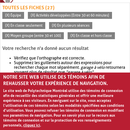
TOUTES LES FICHES (27)
(X) Équipe
(X) Activités développées (Entre 30 et 60 minutes)
(X) En classe seulement
(X) En plusieurs séances
(X) Moyen groupe (entre 30 et 100)
(X) En classe et hors classe
Votre recherche n'a donné aucun résultat
Vérifiez que l'orthographe est correcte.
Supprimez les guillemets autour des expressions pour
rechercher chaque mot séparément.
garage à vélo
retournera
souvent plus de résultat que
"garage à vélo"
.
NOTRE SITE WEB UTILISE DES TÉMOINS AFIN DE
Envisagez d'élargir votre recherche avec
OR
.
garage OR vélo
retournera souvent plus de résultat que
garage à vélo
.
REHAUSSER VOTRE EXPÉRIENCE DE NAVIGATION.
Le site web de Polytechnique Montréal utilise des témoins de connexion
afin de recueillir des statistiques générales et offrir une meilleure
expérience à ses visiteurs. En naviguant sur le site, vous acceptez
l’utilisation de ces témoins selon les modalités spécifiées aux conditions
d’utilisation. Vous pouvez refuser les témoins de connexion en modifiant
vos paramètres de navigation. Pour en savoir plus sur le recours aux
témoins de connexion et sur la protection de vos renseignements
personnels,
cliquez ici
.
Avis de confidentialité et conditions d’utilisation