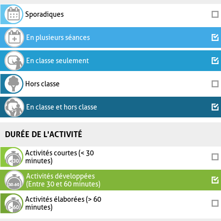
Sporadiques
En plusieurs séances
En classe seulement
Hors classe
En classe et hors classe
DURÉE DE L'ACTIVITÉ
Activités courtes (< 30
minutes)
Activités développées
(Entre 30 et 60 minutes)
Activités élaborées (> 60
minutes)