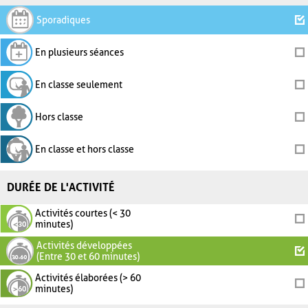
Sporadiques
En plusieurs séances
En classe seulement
Hors classe
En classe et hors classe
DURÉE DE L'ACTIVITÉ
Activités courtes (< 30
minutes)
Activités développées
(Entre 30 et 60 minutes)
Activités élaborées (> 60
minutes)