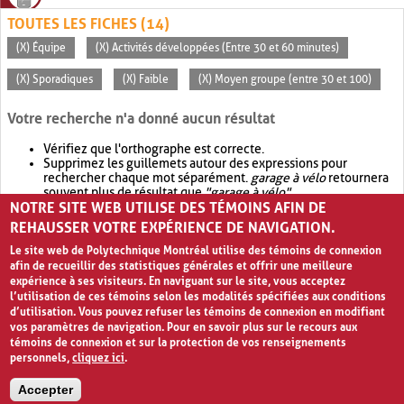
TOUTES LES FICHES (14)
(X) Équipe
(X) Activités développées (Entre 30 et 60 minutes)
(X) Sporadiques
(X) Faible
(X) Moyen groupe (entre 30 et 100)
Votre recherche n'a donné aucun résultat
Vérifiez que l'orthographe est correcte.
Supprimez les guillemets autour des expressions pour
rechercher chaque mot séparément.
garage à vélo
retournera
souvent plus de résultat que
"garage à vélo"
.
NOTRE SITE WEB UTILISE DES TÉMOINS AFIN DE
Envisagez d'élargir votre recherche avec
OR
.
garage OR vélo
retournera souvent plus de résultat que
garage à vélo
.
REHAUSSER VOTRE EXPÉRIENCE DE NAVIGATION.
Le site web de Polytechnique Montréal utilise des témoins de connexion
afin de recueillir des statistiques générales et offrir une meilleure
expérience à ses visiteurs. En naviguant sur le site, vous acceptez
l’utilisation de ces témoins selon les modalités spécifiées aux conditions
d’utilisation. Vous pouvez refuser les témoins de connexion en modifiant
vos paramètres de navigation. Pour en savoir plus sur le recours aux
témoins de connexion et sur la protection de vos renseignements
personnels,
cliquez ici
.
Avis de confidentialité et conditions d’utilisation
Accepter