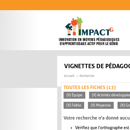
Aller au contenu principal
VIGNETTES DE PÉDAGOG
Accueil
Recherche
TOUTES LES FICHES (13)
(X) Équipe
(X) Activités développée
(X) Faible
(X) Moyenne
(X) G
Votre recherche n'a donné aucu
Vérifiez que l'orthographe est