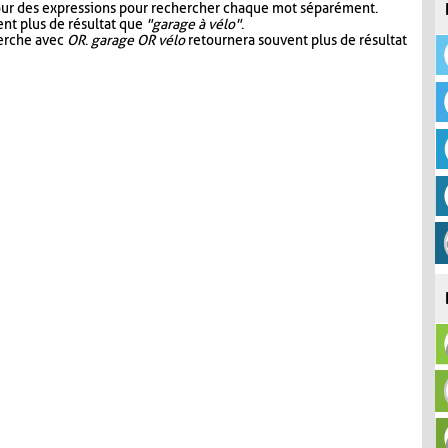
our des expressions pour rechercher chaque mot séparément.
nt plus de résultat que
"garage à vélo"
.
herche avec
OR
.
garage OR vélo
retournera souvent plus de résultat