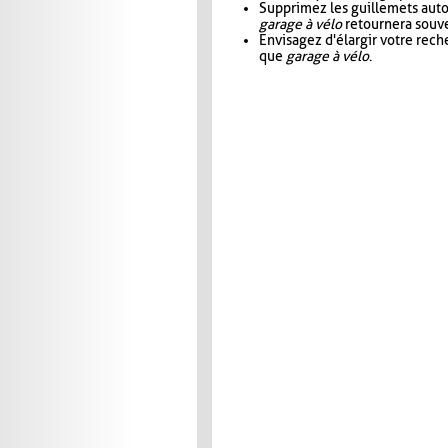
Supprimez les guillemets aut
garage à vélo
retournera souve
Envisagez d'élargir votre rec
que
garage à vélo
.