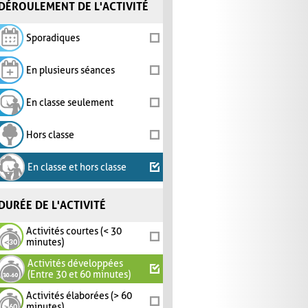
DÉROULEMENT DE L'ACTIVITÉ
Sporadiques
En plusieurs séances
En classe seulement
Hors classe
En classe et hors classe
DURÉE DE L'ACTIVITÉ
Activités courtes (< 30
minutes)
Activités développées
(Entre 30 et 60 minutes)
Activités élaborées (> 60
minutes)