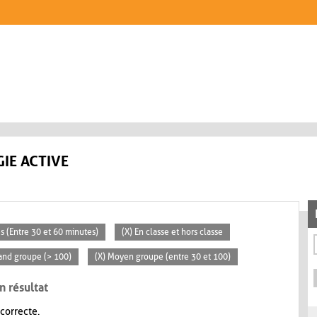
IE ACTIVE
s (Entre 30 et 60 minutes)
(X) En classe et hors classe
rand groupe (> 100)
(X) Moyen groupe (entre 30 et 100)
n résultat
 correcte.