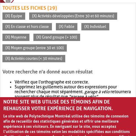
TOUTES LES FICHES (29)
(X) Équipe
(X) Activités développées (Entre 30 et 60 minutes)
(X) En classe et hors classe
(X) Faible
(X) Individuel
(X) Moyenne
(X) Grand groupe (> 100)
(X) Moyen groupe (entre 30 et 100)
(X) Activités courtes (< 30 minutes)
Votre recherche n'a donné aucun résultat
Vérifiez que l'orthographe est correcte.
Supprimez les guillemets autour des expressions pour
rechercher chaque mot séparément.
garage à vélo
retournera
souvent plus de résultat que
"garage à vélo"
.
NOTRE SITE WEB UTILISE DES TÉMOINS AFIN DE
Envisagez d'élargir votre recherche avec
OR
.
garage OR vélo
retournera souvent plus de résultat que
garage à vélo
.
REHAUSSER VOTRE EXPÉRIENCE DE NAVIGATION.
Le site web de Polytechnique Montréal utilise des témoins de connexion
afin de recueillir des statistiques générales et offrir une meilleure
expérience à ses visiteurs. En naviguant sur le site, vous acceptez
l’utilisation de ces témoins selon les modalités spécifiées aux conditions