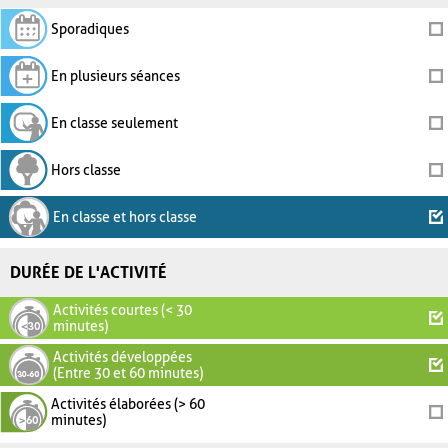
Sporadiques
En plusieurs séances
En classe seulement
Hors classe
En classe et hors classe
DURÉE DE L'ACTIVITÉ
Activités courtes (< 30
minutes)
Activités développées
(Entre 30 et 60 minutes)
Activités élaborées (> 60
minutes)