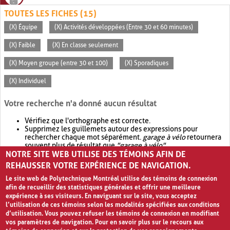
TOUTES LES FICHES (15)
(X) Équipe
(X) Activités développées (Entre 30 et 60 minutes)
(X) Faible
(X) En classe seulement
(X) Moyen groupe (entre 30 et 100)
(X) Sporadiques
(X) Individuel
Votre recherche n'a donné aucun résultat
Vérifiez que l'orthographe est correcte.
Supprimez les guillemets autour des expressions pour
rechercher chaque mot séparément.
garage à vélo
retournera
souvent plus de résultat que
"garage à vélo"
.
NOTRE SITE WEB UTILISE DES TÉMOINS AFIN DE
Envisagez d'élargir votre recherche avec
OR
.
garage OR vélo
retournera souvent plus de résultat que
garage à vélo
.
REHAUSSER VOTRE EXPÉRIENCE DE NAVIGATION.
Le site web de Polytechnique Montréal utilise des témoins de connexion
afin de recueillir des statistiques générales et offrir une meilleure
expérience à ses visiteurs. En naviguant sur le site, vous acceptez
l’utilisation de ces témoins selon les modalités spécifiées aux conditions
d’utilisation. Vous pouvez refuser les témoins de connexion en modifiant
vos paramètres de navigation. Pour en savoir plus sur le recours aux