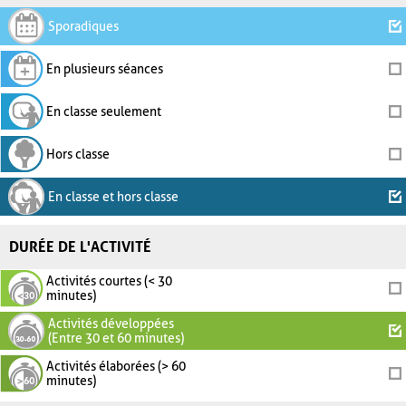
Sporadiques
En plusieurs séances
En classe seulement
Hors classe
En classe et hors classe
DURÉE DE L'ACTIVITÉ
Activités courtes (< 30
minutes)
Activités développées
(Entre 30 et 60 minutes)
Activités élaborées (> 60
minutes)