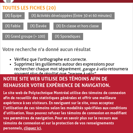
TOUTES LES FICHES (20)
(X) Équipe
(X) Activités développées (Entre 30 et 60 minutes)
(X) Faible
(X) Élevée
(X) En classe et hors classe
(X) Grand groupe (> 100)
(X) Sporadiques
Votre recherche n'a donné aucun résultat
Vérifiez que l'orthographe est correcte.
Supprimez les guillemets autour des expressions pour
rechercher chaque mot séparément.
garage à vélo
retournera
souvent plus de résultat que
"garage à vélo"
.
NOTRE SITE WEB UTILISE DES TÉMOINS AFIN DE
Envisagez d'élargir votre recherche avec
OR
.
garage OR vélo
retournera souvent plus de résultat que
garage à vélo
.
REHAUSSER VOTRE EXPÉRIENCE DE NAVIGATION.
Le site web de Polytechnique Montréal utilise des témoins de connexion
afin de recueillir des statistiques générales et offrir une meilleure
expérience à ses visiteurs. En naviguant sur le site, vous acceptez
l’utilisation de ces témoins selon les modalités spécifiées aux conditions
d’utilisation. Vous pouvez refuser les témoins de connexion en modifiant
vos paramètres de navigation. Pour en savoir plus sur le recours aux
témoins de connexion et sur la protection de vos renseignements
personnels,
cliquez ici
.
Avis de confidentialité et conditions d’utilisation