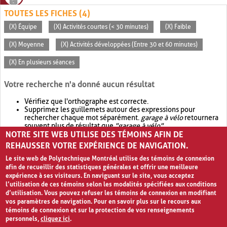
TOUTES LES FICHES (4)
(X) Équipe
(X) Activités courtes (< 30 minutes)
(X) Faible
(X) Moyenne
(X) Activités développées (Entre 30 et 60 minutes)
(X) En plusieurs séances
Votre recherche n'a donné aucun résultat
Vérifiez que l'orthographe est correcte.
Supprimez les guillemets autour des expressions pour
rechercher chaque mot séparément.
garage à vélo
retournera
souvent plus de résultat que
"garage à vélo"
.
NOTRE SITE WEB UTILISE DES TÉMOINS AFIN DE
Envisagez d'élargir votre recherche avec
OR
.
garage OR vélo
retournera souvent plus de résultat que
garage à vélo
.
REHAUSSER VOTRE EXPÉRIENCE DE NAVIGATION.
Le site web de Polytechnique Montréal utilise des témoins de connexion
afin de recueillir des statistiques générales et offrir une meilleure
expérience à ses visiteurs. En naviguant sur le site, vous acceptez
l’utilisation de ces témoins selon les modalités spécifiées aux conditions
d’utilisation. Vous pouvez refuser les témoins de connexion en modifiant
vos paramètres de navigation. Pour en savoir plus sur le recours aux
témoins de connexion et sur la protection de vos renseignements
personnels,
cliquez ici
.
Avis de confidentialité et conditions d’utilisation