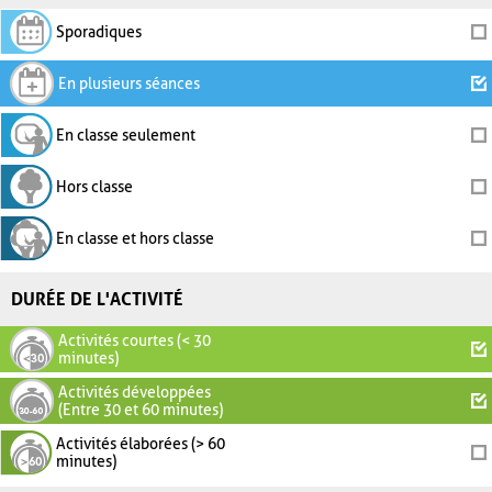
Sporadiques
En plusieurs séances
En classe seulement
Hors classe
En classe et hors classe
DURÉE DE L'ACTIVITÉ
Activités courtes (< 30
minutes)
Activités développées
(Entre 30 et 60 minutes)
Activités élaborées (> 60
minutes)