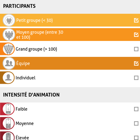
PARTICIPANTS
Petit groupe (< 30)
Moyen groupe (entre 30
et 100)
Grand groupe (> 100)
Équipe
Individuel
INTENSITÉ D'ANIMATION
Faible
Moyenne
Élevée