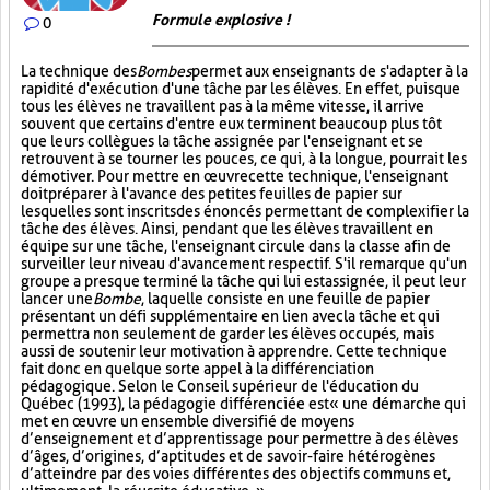
Formule explosive !
0
La technique des
Bombes
permet aux enseignants de s'adapter à la
rapidité d'exécution d'une tâche par les élèves. En effet, puisque
tous les élèves ne travaillent pas à la même vitesse, il arrive
souvent que certains d'entre eux terminent beaucoup plus tôt
que leurs collègues la tâche assignée par l'enseignant et se
retrouvent à se tourner les pouces, ce qui, à la longue, pourrait les
démotiver. Pour mettre en œuvre cette technique, l'enseignant
doit préparer à l'avance des petites feuilles de papier sur
lesquelles sont inscrits des énoncés permettant de complexifier la
tâche des élèves. Ainsi, pendant que les élèves travaillent en
équipe sur une tâche, l'enseignant circule dans la classe afin de
surveiller leur niveau d'avancement respectif. S'il remarque qu'un
groupe a presque terminé la tâche qui lui est assignée, il peut leur
lancer une
Bombe
, laquelle consiste en une feuille de papier
présentant un défi supplémentaire en lien avec la tâche et qui
permettra non seulement de garder les élèves occupés, mais
aussi de soutenir leur motivation à apprendre. Cette technique
fait donc en quelque sorte appel à la différenciation
pédagogique. Selon le Conseil supérieur de l'éducation du
Québec (1993), la pédagogie différenciée est « une démarche qui
met en œuvre un ensemble diversifié de moyens
d’enseignement et d’apprentissage pour permettre à des élèves
d’âges, d’origines, d’aptitudes et de savoir-faire hétérogènes
d’atteindre par des voies différentes des objectifs communs et,