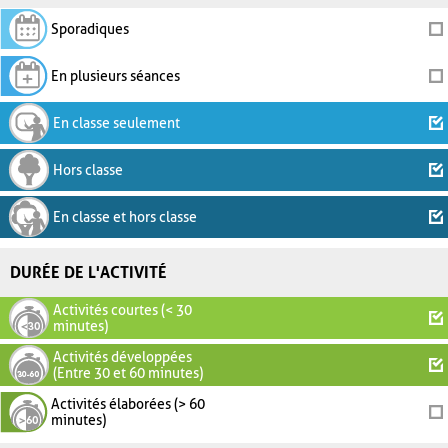
Sporadiques
En plusieurs séances
En classe seulement
Hors classe
En classe et hors classe
DURÉE DE L'ACTIVITÉ
Activités courtes (< 30
minutes)
Activités développées
(Entre 30 et 60 minutes)
Activités élaborées (> 60
minutes)