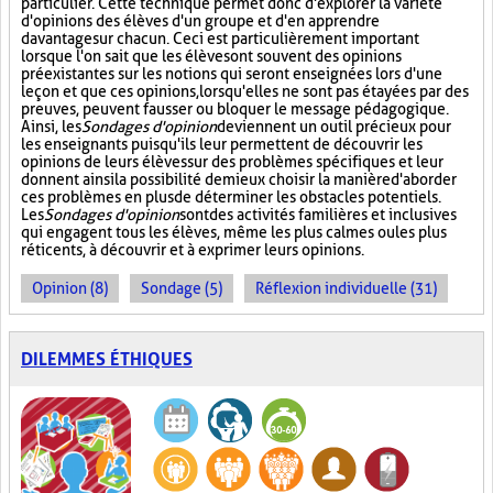
particulier. Cette technique permet donc d'explorer la variété
d'opinions des élèves d'un groupe et d'en apprendre
davantage sur chacun. Ceci est particulièrement important
lorsque l'on sait que les élèves ont souvent des opinions
préexistantes sur les notions qui seront enseignées lors d'une
leçon et que ces opinions, lorsqu'elles ne sont pas étayées par des
preuves, peuvent fausser ou bloquer le message pédagogique.
Ainsi, les
Sondages d'opinion
deviennent un outil précieux pour
les enseignants puisqu'ils leur permettent de découvrir les
opinions de leurs élèves sur des problèmes spécifiques et leur
donnent ainsi la possibilité de mieux choisir la manière d'aborder
ces problèmes en plus de déterminer les obstacles potentiels.
Les
Sondages d'opinion
sont des activités familières et inclusives
qui engagent tous les élèves, même les plus calmes ou les plus
réticents, à découvrir et à exprimer leurs opinions.
Opinion (8)
Sondage (5)
Réflexion individuelle (31)
DILEMMES ÉTHIQUES