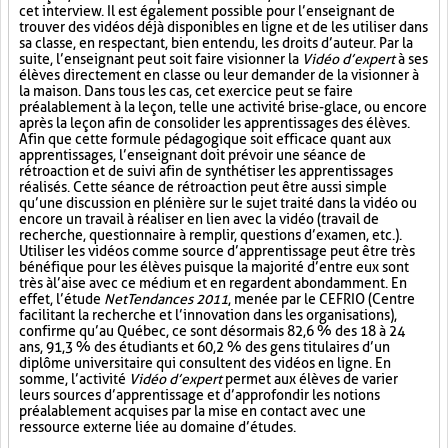
cet interview. Il est également possible pour l’enseignant de
trouver des vidéos déjà disponibles en ligne et de les utiliser dans
sa classe, en respectant, bien entendu, les droits d’auteur. Par la
suite, l’enseignant peut soit faire visionner la
Vidéo d’expert
à ses
élèves directement en classe ou leur demander de la visionner à
la maison. Dans tous les cas, cet exercice peut se faire
préalablement à la leçon, telle une activité brise-glace, ou encore
après la leçon afin de consolider les apprentissages des élèves.
Afin que cette formule pédagogique soit efficace quant aux
apprentissages, l’enseignant doit prévoir une séance de
rétroaction et de suivi afin de synthétiser les apprentissages
réalisés. Cette séance de rétroaction peut être aussi simple
qu’une discussion en plénière sur le sujet traité dans la vidéo ou
encore un travail à réaliser en lien avec la vidéo (travail de
recherche, questionnaire à remplir, questions d’examen, etc.).
Utiliser les vidéos comme source d’apprentissage peut être très
bénéfique pour les élèves puisque la majorité d’entre eux sont
très à l’aise avec ce médium et en regardent abondamment. En
effet, l’étude
NetTendances 2011
, menée par le CEFRIO (Centre
facilitant la recherche et l’innovation dans les organisations),
confirme qu’au Québec, ce sont désormais 82,6 % des 18 à 24
ans, 91,3 % des étudiants et 60,2 % des gens titulaires d’un
diplôme universitaire qui consultent des vidéos en ligne. En
somme, l’activité
Vidéo d’expert
permet aux élèves de varier
leurs sources d’apprentissage et d’approfondir les notions
préalablement acquises par la mise en contact avec une
ressource externe liée au domaine d’études.