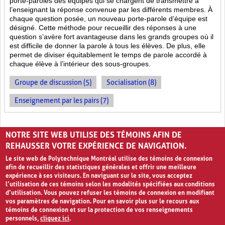
porte-paroles des équipes qui se chargent de transmettre à
l’enseignant la réponse convenue par les différents membres. À
chaque question posée, un nouveau porte-parole d’équipe est
désigné. Cette méthode pour recueillir des réponses à une
question s’avère fort avantageuse dans les grands groupes où il
est difficile de donner la parole à tous les élèves. De plus, elle
permet de diviser équitablement le temps de parole accordé à
chaque élève à l’intérieur des sous-groupes.
Groupe de discussion (5)
Socialisation (8)
Enseignement par les pairs (7)
PAGES
NOTRE SITE WEB UTILISE DES TÉMOINS AFIN DE
«
‹
1
2
3
4
›
»
REHAUSSER VOTRE EXPÉRIENCE DE NAVIGATION.
Le site web de Polytechnique Montréal utilise des témoins de connexion
afin de recueillir des statistiques générales et offrir une meilleure
expérience à ses visiteurs. En naviguant sur le site, vous acceptez
l’utilisation de ces témoins selon les modalités spécifiées aux conditions
d’utilisation. Vous pouvez refuser les témoins de connexion en modifiant
vos paramètres de navigation. Pour en savoir plus sur le recours aux
témoins de connexion et sur la protection de vos renseignements
personnels,
cliquez ici
.