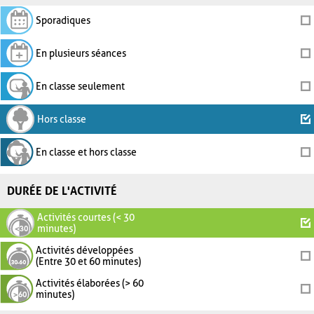
Sporadiques
En plusieurs séances
En classe seulement
Hors classe
En classe et hors classe
DURÉE DE L'ACTIVITÉ
Activités courtes (< 30
minutes)
Activités développées
(Entre 30 et 60 minutes)
Activités élaborées (> 60
minutes)