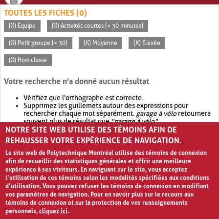
TOUTES LES FICHES (0)
(X) Équipe
(X) Activités courtes (< 30 minutes)
(X) Petit groupe (< 30)
(X) Moyenne
(X) Élevée
(X) Hors classe
Votre recherche n'a donné aucun résultat
Vérifiez que l'orthographe est correcte.
Supprimez les guillemets autour des expressions pour
rechercher chaque mot séparément.
garage à vélo
retournera
souvent plus de résultat que
"garage à vélo"
.
NOTRE SITE WEB UTILISE DES TÉMOINS AFIN DE
Envisagez d'élargir votre recherche avec
OR
.
garage OR vélo
retournera souvent plus de résultat que
garage à vélo
.
REHAUSSER VOTRE EXPÉRIENCE DE NAVIGATION.
Le site web de Polytechnique Montréal utilise des témoins de connexion
afin de recueillir des statistiques générales et offrir une meilleure
expérience à ses visiteurs. En naviguant sur le site, vous acceptez
l’utilisation de ces témoins selon les modalités spécifiées aux conditions
d’utilisation. Vous pouvez refuser les témoins de connexion en modifiant
vos paramètres de navigation. Pour en savoir plus sur le recours aux
témoins de connexion et sur la protection de vos renseignements
personnels,
cliquez ici
.
Avis de confidentialité et conditions d’utilisation