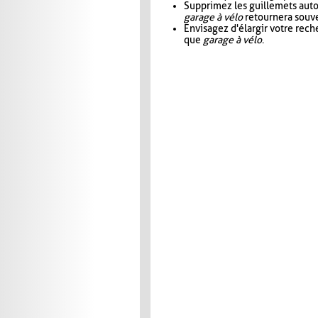
Supprimez les guillemets aut
garage à vélo
retournera souve
Envisagez d'élargir votre rec
que
garage à vélo
.