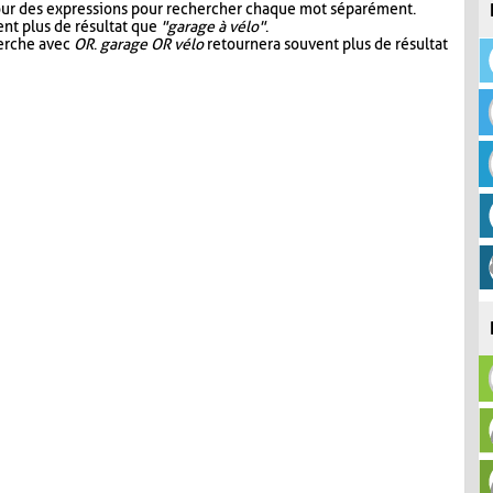
our des expressions pour rechercher chaque mot séparément.
nt plus de résultat que
"garage à vélo"
.
herche avec
OR
.
garage OR vélo
retournera souvent plus de résultat