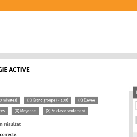
IE ACTIVE
30 minutes)
(X) Grand groupe (> 100)
(X) Élevée
ces
(X) Moyenne
(X) En classe seulement
n résultat
 correcte.