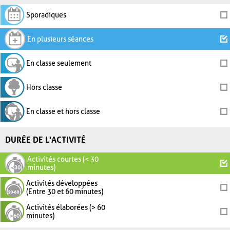
Sporadiques
En plusieurs séances
En classe seulement
Hors classe
En classe et hors classe
DURÉE DE L'ACTIVITÉ
Activités courtes (< 30
minutes)
Activités développées
(Entre 30 et 60 minutes)
Activités élaborées (> 60
minutes)