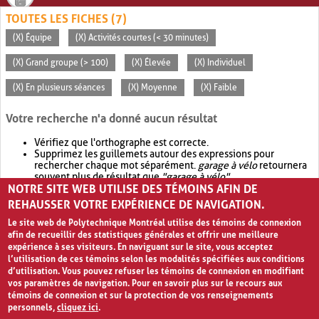
TOUTES LES FICHES (7)
(X) Équipe
(X) Activités courtes (< 30 minutes)
(X) Grand groupe (> 100)
(X) Élevée
(X) Individuel
(X) En plusieurs séances
(X) Moyenne
(X) Faible
Votre recherche n'a donné aucun résultat
Vérifiez que l'orthographe est correcte.
Supprimez les guillemets autour des expressions pour
rechercher chaque mot séparément.
garage à vélo
retournera
souvent plus de résultat que
"garage à vélo"
.
NOTRE SITE WEB UTILISE DES TÉMOINS AFIN DE
Envisagez d'élargir votre recherche avec
OR
.
garage OR vélo
retournera souvent plus de résultat que
garage à vélo
.
REHAUSSER VOTRE EXPÉRIENCE DE NAVIGATION.
Le site web de Polytechnique Montréal utilise des témoins de connexion
afin de recueillir des statistiques générales et offrir une meilleure
expérience à ses visiteurs. En naviguant sur le site, vous acceptez
l’utilisation de ces témoins selon les modalités spécifiées aux conditions
d’utilisation. Vous pouvez refuser les témoins de connexion en modifiant
vos paramètres de navigation. Pour en savoir plus sur le recours aux
témoins de connexion et sur la protection de vos renseignements
personnels,
cliquez ici
.
Avis de confidentialité et conditions d’utilisation