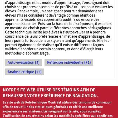
d’apprentissage et les modes d’apprentissage, l’enseignant doit
choisir ses propres ensembles de profils à utiliser pour évaluer les
élèves. Par exemple, un enseignant pourrait demander à ses
élèves s’ils se considèrent davantage comme étant des
apprenants visuels, des apprenants auditifs ou encore des
apprenants tactiles. Puis, sur la base de leurs réponses, il est alors
en mesure de choisir parmi différentes approches pédagogiques.
Cette technique incite les élèves à s’autoévaluer et à prendre
conscience de leurs préférences en matière d’apprentissage, de
leurs points forts ou de leur style en tant qu’apprenants. Elle leur
permet également de réaliser qu’il existe différentes façons
valides d’aborder un certain contenu, et donc d’élargir leurs
méthodes d’apprentissage.
Auto-évaluation (3)
Réflexion individuelle (31)
Analyse critique (12)
PAGES
NOTRE SITE WEB UTILISE DES TÉMOINS AFIN DE
«
‹
1
2
3
REHAUSSER VOTRE EXPÉRIENCE DE NAVIGATION.
Le site web de Polytechnique Montréal utilise des témoins de connexion
afin de recueillir des statistiques générales et offrir une meilleure
expérience à ses visiteurs. En naviguant sur le site, vous acceptez
l’utilisation de ces témoins selon les modalités spécifiées aux conditions