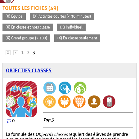
TOUTES LES FICHES (49)
(X) Équipe
(X) Activités courtes (< 30 minutes)
(X) En classe et hors classe
(X) Individuel
(X) Grand groupe (> 100)
(X) En classe seulement
PAGES
«
‹
1
2
3
OBJECTIFS CLASSÉS
Top 3
0
La formule des
Objectifs classés
requiert des élèves de prendre