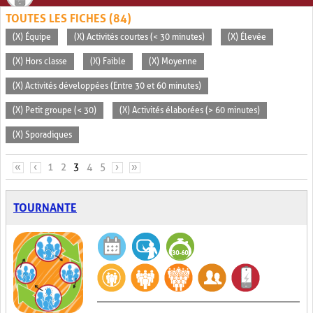
TOUTES LES FICHES (84)
(X) Équipe
(X) Activités courtes (< 30 minutes)
(X) Élevée
(X) Hors classe
(X) Faible
(X) Moyenne
(X) Activités développées (Entre 30 et 60 minutes)
(X) Petit groupe (< 30)
(X) Activités élaborées (> 60 minutes)
(X) Sporadiques
PAGES
«
‹
1
2
3
4
5
›
»
TOURNANTE