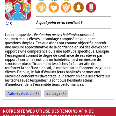
À quel point es-tu confiant ?
0
La technique de l’
Évaluation de ses habiletés
consiste à
soumettre aux élèves un sondage composé de quelques
questions simples. Ces questions ont comme objectif d’obtenir
une mesure approximative de la confiance en soi des élèves par
rapport à une compétence ou à une aptitude spécifique. Lorsque
l’enseignant connaît le degré de confiance de ses élèves par
rapport à certaines notions ou habiletés, il est en mesure de
structurer plus efficacement les tâches à réaliser afin de
renforcer la confiance en soi, la motivation et l’apprentissage des
élèves. De plus, le fait d’évaluer leurs habiletés permet aux
élèves de concentrer davantage leur attention et leurs efforts sur
les tâches avec lesquelles ils sont plus hésitants et ainsi,
d’améliorer dans l’ensemble leurs performances.
Auto-évaluation (3)
Sondage (5)
PAGES
NOTRE SITE WEB UTILISE DES TÉMOINS AFIN DE
«
‹
1
2
3
4
5
›
»