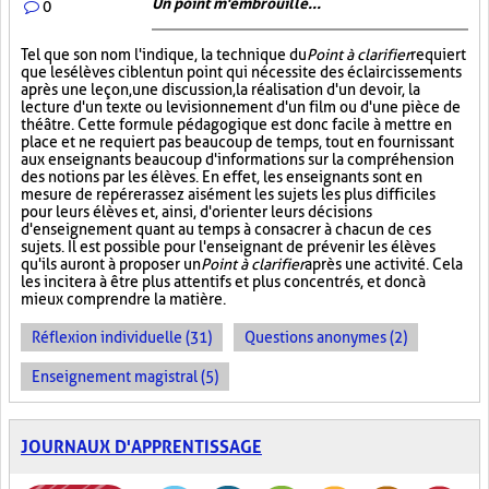
Un point m'embrouille...
0
Tel que son nom l'indique, la technique du
Point à clarifier
requiert
que les élèves ciblent un point qui nécessite des éclaircissements
après une leçon, une discussion, la réalisation d'un devoir, la
lecture d'un texte ou le visionnement d'un film ou d'une pièce de
théâtre. Cette formule pédagogique est donc facile à mettre en
place et ne requiert pas beaucoup de temps, tout en fournissant
aux enseignants beaucoup d'informations sur la compréhension
des notions par les élèves. En effet, les enseignants sont en
mesure de repérer assez aisément les sujets les plus difficiles
pour leurs élèves et, ainsi, d'orienter leurs décisions
d'enseignement quant au temps à consacrer à chacun de ces
sujets. Il est possible pour l'enseignant de prévenir les élèves
qu'ils auront à proposer un
Point à clarifier
après une activité. Cela
les incitera à être plus attentifs et plus concentrés, et donc à
mieux comprendre la matière.
Réflexion individuelle (31)
Questions anonymes (2)
Enseignement magistral (5)
JOURNAUX D'APPRENTISSAGE