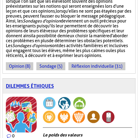
lorsque l'on sait que les élèves ont souvent des opinions
préexistantes sur les notions qui seront enseignées lors d'une
leçon et que ces opinions, lorsqu'elles ne sont pas étayées par des
preuves, peuvent fausser ou bloquer le message pédagogique.
Ainsi, les
Sondages d'opinion
deviennent un outil précieux pour
les enseignants puisqu'ils leur permettent de découvrir les
opinions de leurs élèves sur des problèmes spécifiques et leur
donnent ainsi la possibilité de mieux choisir la manière d'aborder
ces problèmes en plus de déterminer les obstacles potentiels.
Les
Sondages d'opinion
sont des activités familières et inclusives
qui engagent tous les élèves, même les plus calmes ou les plus
réticents, à découvrir et à exprimer leurs opinions.
Opinion (8)
Sondage (5)
Réflexion individuelle (31)
DILEMMES ÉTHIQUES
Le poids des valeurs
0