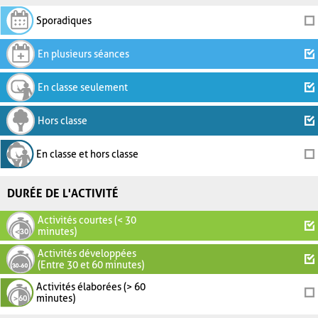
Sporadiques
En plusieurs séances
En classe seulement
Hors classe
En classe et hors classe
DURÉE DE L'ACTIVITÉ
Activités courtes (< 30
minutes)
Activités développées
(Entre 30 et 60 minutes)
Activités élaborées (> 60
minutes)