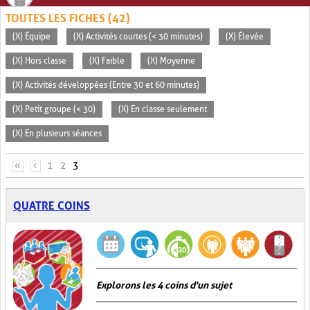
TOUTES LES FICHES (42)
(X) Équipe
(X) Activités courtes (< 30 minutes)
(X) Élevée
(X) Hors classe
(X) Faible
(X) Moyenne
(X) Activités développées (Entre 30 et 60 minutes)
(X) Petit groupe (< 30)
(X) En classe seulement
(X) En plusieurs séances
PAGES
«
‹
1
2
3
QUATRE COINS
Explorons les 4 coins d'un sujet