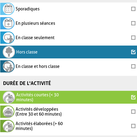
Sporadiques
En plusieurs séances
En classe seulement
Hors classe
En classe et hors classe
DURÉE DE L'ACTIVITÉ
Activités courtes (< 30
minutes)
Activités développées
(Entre 30 et 60 minutes)
Activités élaborées (> 60
minutes)