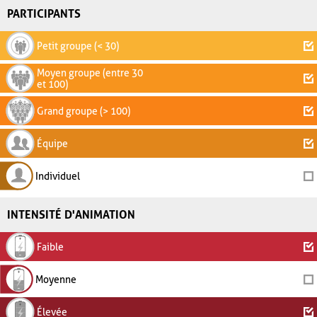
PARTICIPANTS
Petit groupe (< 30)
Moyen groupe (entre 30
et 100)
Grand groupe (> 100)
Équipe
Individuel
INTENSITÉ D'ANIMATION
Faible
Moyenne
Élevée