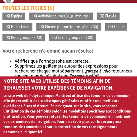
TOUTES LES FICHES (0)
(X) Équipe
(X) Activités courtes (< 30 minutes)
(X) Élevée
(X) Hors classe
(X) Moyen groupe (entre 30 et 100)
(X) Faible
(X) Petit groupe (< 30)
(X) Grand groupe (> 100)
Votre recherche n'a donné aucun résultat
Vérifiez que l'orthographe est correcte.
Supprimez les guillemets autour des expressions pour
rechercher chaque mot séparément.
garage à vélo
retournera
souvent plus de résultat que
"garage à vélo"
.
NOTRE SITE WEB UTILISE DES TÉMOINS AFIN DE
Envisagez d'élargir votre recherche avec
OR
.
garage OR vélo
retournera souvent plus de résultat que
garage à vélo
.
REHAUSSER VOTRE EXPÉRIENCE DE NAVIGATION.
Le site web de Polytechnique Montréal utilise des témoins de connexion
afin de recueillir des statistiques générales et offrir une meilleure
expérience à ses visiteurs. En naviguant sur le site, vous acceptez
l’utilisation de ces témoins selon les modalités spécifiées aux conditions
d’utilisation. Vous pouvez refuser les témoins de connexion en modifiant
vos paramètres de navigation. Pour en savoir plus sur le recours aux
témoins de connexion et sur la protection de vos renseignements
personnels,
cliquez ici
.
Avis de confidentialité et conditions d’utilisation