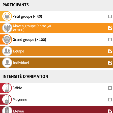
PARTICIPANTS
Petit groupe (< 30)
Moyen groupe (entre 30
et 100)
Grand groupe (> 100)
Équipe
Individuel
INTENSITÉ D'ANIMATION
Faible
Moyenne
Élevée