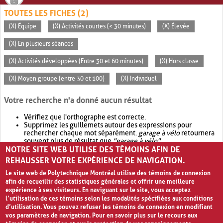
TOUTES LES FICHES (2)
(X) Équipe
(X) Activités courtes (< 30 minutes)
(X) Élevée
(X) En plusieurs séances
(X) Activités développées (Entre 30 et 60 minutes)
(X) Hors classe
(X) Moyen groupe (entre 30 et 100)
(X) Individuel
Votre recherche n'a donné aucun résultat
Vérifiez que l'orthographe est correcte.
Supprimez les guillemets autour des expressions pour
rechercher chaque mot séparément.
garage à vélo
retournera
souvent plus de résultat que
"garage à vélo"
.
NOTRE SITE WEB UTILISE DES TÉMOINS AFIN DE
Envisagez d'élargir votre recherche avec
OR
.
garage OR vélo
retournera souvent plus de résultat que
garage à vélo
.
REHAUSSER VOTRE EXPÉRIENCE DE NAVIGATION.
Le site web de Polytechnique Montréal utilise des témoins de connexion
afin de recueillir des statistiques générales et offrir une meilleure
expérience à ses visiteurs. En naviguant sur le site, vous acceptez
l’utilisation de ces témoins selon les modalités spécifiées aux conditions
d’utilisation. Vous pouvez refuser les témoins de connexion en modifiant
vos paramètres de navigation. Pour en savoir plus sur le recours aux