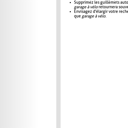
Supprimez les guillemets aut
garage à vélo
retournera souve
Envisagez d'élargir votre rec
que
garage à vélo
.