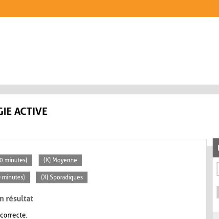
IE ACTIVE
30 minutes)
(X) Moyenne
0 minutes)
(X) Sporadiques
n résultat
 correcte.