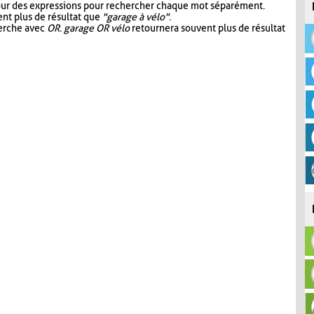
our des expressions pour rechercher chaque mot séparément.
nt plus de résultat que
"garage à vélo"
.
herche avec
OR
.
garage OR vélo
retournera souvent plus de résultat