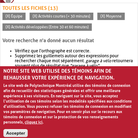
TOUTES LES FICHES (13)
(X) Équipe
(X) Activités courtes (< 30 minutes)
(X) Moyenne
(X) Activités développées (Entre 30 et 60 minutes)
Votre recherche n'a donné aucun résultat
Vérifiez que l'orthographe est correcte.
Supprimez les guillemets autour des expressions pour
rechercher chaque mot séparément.
garage à vélo
retournera
souvent plus de résultat que
"garage à vélo"
.
NOTRE SITE WEB UTILISE DES TÉMOINS AFIN DE
Envisagez d'élargir votre recherche avec
OR
.
garage OR vélo
retournera souvent plus de résultat que
garage à vélo
.
REHAUSSER VOTRE EXPÉRIENCE DE NAVIGATION.
Le site web de Polytechnique Montréal utilise des témoins de connexion
afin de recueillir des statistiques générales et offrir une meilleure
expérience à ses visiteurs. En naviguant sur le site, vous acceptez
l’utilisation de ces témoins selon les modalités spécifiées aux conditions
d’utilisation. Vous pouvez refuser les témoins de connexion en modifiant
vos paramètres de navigation. Pour en savoir plus sur le recours aux
témoins de connexion et sur la protection de vos renseignements
personnels,
cliquez ici
.
Avis de confidentialité et conditions d’utilisation
Accepter