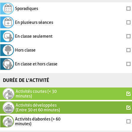
Sporadiques
En plusieurs séances
En classe seulement
Hors classe
En classe et hors classe
DURÉE DE L'ACTIVITÉ
Activités courtes (< 30
minutes)
Activités développées
(Entre 30 et 60 minutes)
Activités élaborées (> 60
minutes)