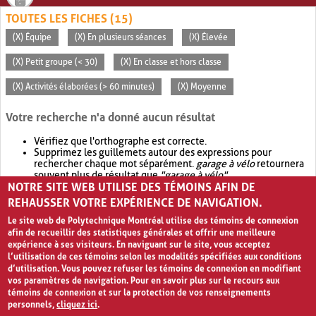
TOUTES LES FICHES (15)
(X) Équipe
(X) En plusieurs séances
(X) Élevée
(X) Petit groupe (< 30)
(X) En classe et hors classe
(X) Activités élaborées (> 60 minutes)
(X) Moyenne
Votre recherche n'a donné aucun résultat
Vérifiez que l'orthographe est correcte.
Supprimez les guillemets autour des expressions pour
rechercher chaque mot séparément.
garage à vélo
retournera
souvent plus de résultat que
"garage à vélo"
.
NOTRE SITE WEB UTILISE DES TÉMOINS AFIN DE
Envisagez d'élargir votre recherche avec
OR
.
garage OR vélo
retournera souvent plus de résultat que
garage à vélo
.
REHAUSSER VOTRE EXPÉRIENCE DE NAVIGATION.
Le site web de Polytechnique Montréal utilise des témoins de connexion
afin de recueillir des statistiques générales et offrir une meilleure
expérience à ses visiteurs. En naviguant sur le site, vous acceptez
l’utilisation de ces témoins selon les modalités spécifiées aux conditions
d’utilisation. Vous pouvez refuser les témoins de connexion en modifiant
vos paramètres de navigation. Pour en savoir plus sur le recours aux
témoins de connexion et sur la protection de vos renseignements
personnels,
cliquez ici
.
Avis de confidentialité et conditions d’utilisation