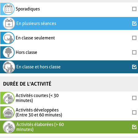
Sporadiques
En plusieurs séances
En classe seulement
Hors classe
En classe et hors classe
DURÉE DE L'ACTIVITÉ
Activités courtes (< 30
minutes)
Activités développées
(Entre 30 et 60 minutes)
Activités élaborées (> 60
minutes)