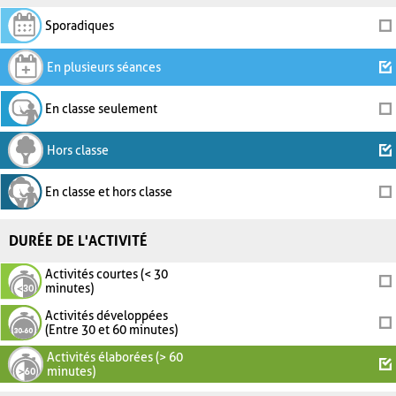
Sporadiques
En plusieurs séances
En classe seulement
Hors classe
En classe et hors classe
DURÉE DE L'ACTIVITÉ
Activités courtes (< 30
minutes)
Activités développées
(Entre 30 et 60 minutes)
Activités élaborées (> 60
minutes)