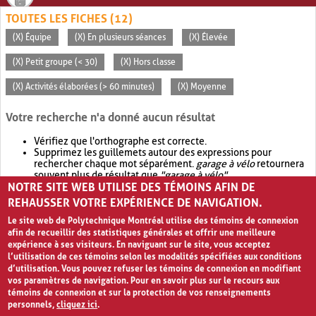
TOUTES LES FICHES (12)
(X) Équipe
(X) En plusieurs séances
(X) Élevée
(X) Petit groupe (< 30)
(X) Hors classe
(X) Activités élaborées (> 60 minutes)
(X) Moyenne
Votre recherche n'a donné aucun résultat
Vérifiez que l'orthographe est correcte.
Supprimez les guillemets autour des expressions pour
rechercher chaque mot séparément.
garage à vélo
retournera
souvent plus de résultat que
"garage à vélo"
.
NOTRE SITE WEB UTILISE DES TÉMOINS AFIN DE
Envisagez d'élargir votre recherche avec
OR
.
garage OR vélo
retournera souvent plus de résultat que
garage à vélo
.
REHAUSSER VOTRE EXPÉRIENCE DE NAVIGATION.
Le site web de Polytechnique Montréal utilise des témoins de connexion
afin de recueillir des statistiques générales et offrir une meilleure
expérience à ses visiteurs. En naviguant sur le site, vous acceptez
l’utilisation de ces témoins selon les modalités spécifiées aux conditions
d’utilisation. Vous pouvez refuser les témoins de connexion en modifiant
vos paramètres de navigation. Pour en savoir plus sur le recours aux
témoins de connexion et sur la protection de vos renseignements
personnels,
cliquez ici
.
Avis de confidentialité et conditions d’utilisation