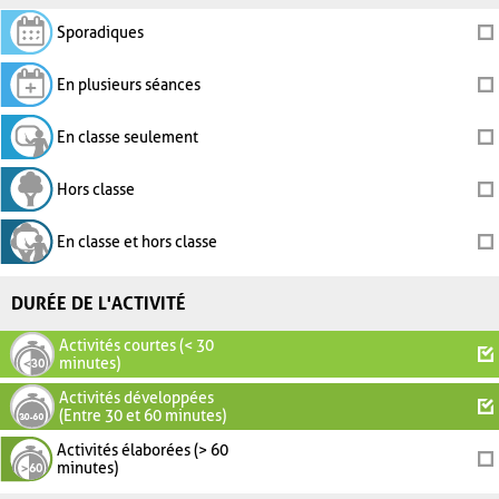
Sporadiques
En plusieurs séances
En classe seulement
Hors classe
En classe et hors classe
DURÉE DE L'ACTIVITÉ
Activités courtes (< 30
minutes)
Activités développées
(Entre 30 et 60 minutes)
Activités élaborées (> 60
minutes)