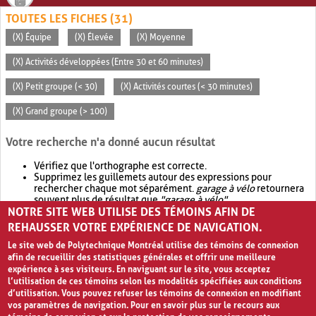
TOUTES LES FICHES (31)
(X) Équipe
(X) Élevée
(X) Moyenne
(X) Activités développées (Entre 30 et 60 minutes)
(X) Petit groupe (< 30)
(X) Activités courtes (< 30 minutes)
(X) Grand groupe (> 100)
Votre recherche n'a donné aucun résultat
Vérifiez que l'orthographe est correcte.
Supprimez les guillemets autour des expressions pour
rechercher chaque mot séparément.
garage à vélo
retournera
souvent plus de résultat que
"garage à vélo"
.
NOTRE SITE WEB UTILISE DES TÉMOINS AFIN DE
Envisagez d'élargir votre recherche avec
OR
.
garage OR vélo
retournera souvent plus de résultat que
garage à vélo
.
REHAUSSER VOTRE EXPÉRIENCE DE NAVIGATION.
Le site web de Polytechnique Montréal utilise des témoins de connexion
afin de recueillir des statistiques générales et offrir une meilleure
expérience à ses visiteurs. En naviguant sur le site, vous acceptez
l’utilisation de ces témoins selon les modalités spécifiées aux conditions
d’utilisation. Vous pouvez refuser les témoins de connexion en modifiant
vos paramètres de navigation. Pour en savoir plus sur le recours aux