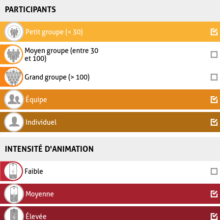
PARTICIPANTS
Petit groupe (< 30)
Moyen groupe (entre 30
et 100)
Grand groupe (> 100)
Équipe
Individuel
INTENSITÉ D'ANIMATION
Faible
Moyenne
Élevée