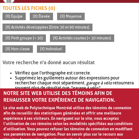
TOUTES LES FICHES (0)
(X) Équipe
(X) Élevée
(X) Moyenne
(X) Activités développées (Entre 30 et 60 minutes)
(X) Petit groupe (< 30)
(X) Activités courtes (< 30 minutes)
(X) Hors classe
(X) Individuel
Votre recherche n'a donné aucun résultat
Vérifiez que l'orthographe est correcte.
Supprimez les guillemets autour des expressions pour
rechercher chaque mot séparément.
garage à vélo
retournera
souvent plus de résultat que
"garage à vélo"
.
NOTRE SITE WEB UTILISE DES TÉMOINS AFIN DE
Envisagez d'élargir votre recherche avec
OR
.
garage OR vélo
retournera souvent plus de résultat que
garage à vélo
.
REHAUSSER VOTRE EXPÉRIENCE DE NAVIGATION.
Le site web de Polytechnique Montréal utilise des témoins de connexion
afin de recueillir des statistiques générales et offrir une meilleure
expérience à ses visiteurs. En naviguant sur le site, vous acceptez
l’utilisation de ces témoins selon les modalités spécifiées aux conditions
d’utilisation. Vous pouvez refuser les témoins de connexion en modifiant
vos paramètres de navigation. Pour en savoir plus sur le recours aux