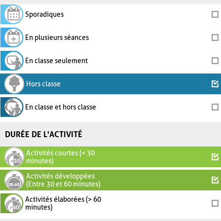
Sporadiques
En plusieurs séances
En classe seulement
Hors classe
En classe et hors classe
DURÉE DE L'ACTIVITÉ
Activités courtes (< 30
minutes)
Activités développées
(Entre 30 et 60 minutes)
Activités élaborées (> 60
minutes)