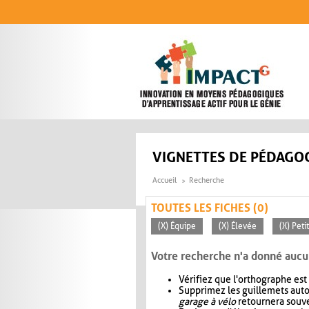
Aller au contenu principal
VIGNETTES DE PÉDAGOG
Accueil
Recherche
TOUTES LES FICHES (0)
(X) Équipe
(X) Élevée
(X) Peti
Votre recherche n'a donné aucu
Vérifiez que l'orthographe est
Supprimez les guillemets aut
garage à vélo
retournera souve