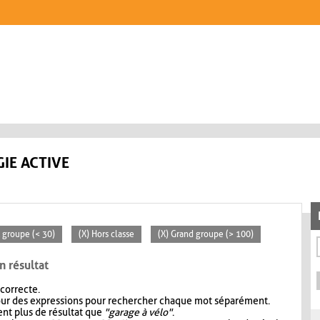
IE ACTIVE
t groupe (< 30)
(X) Hors classe
(X) Grand groupe (> 100)
n résultat
 correcte.
our des expressions pour rechercher chaque mot séparément.
nt plus de résultat que
"garage à vélo"
.