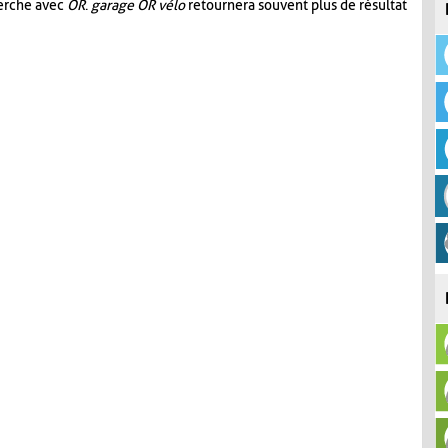
herche avec
OR
.
garage OR vélo
retournera souvent plus de résultat