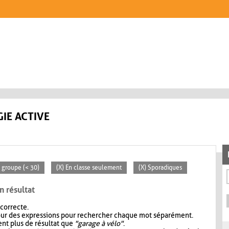
IE ACTIVE
t groupe (< 30)
(X) En classe seulement
(X) Sporadiques
n résultat
 correcte.
our des expressions pour rechercher chaque mot séparément.
nt plus de résultat que
"garage à vélo"
.