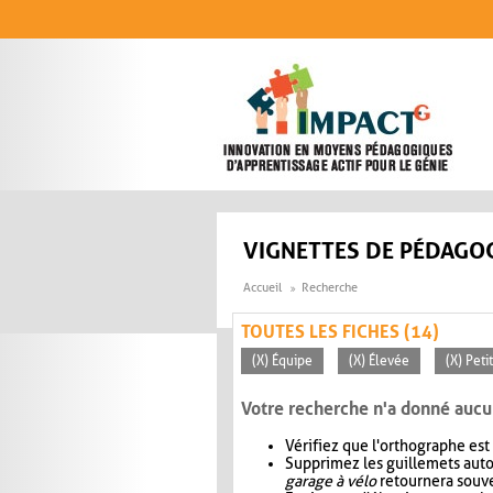
Aller au contenu principal
VIGNETTES DE PÉDAGOG
Accueil
Recherche
TOUTES LES FICHES (14)
(X) Équipe
(X) Élevée
(X) Peti
Votre recherche n'a donné aucu
Vérifiez que l'orthographe est
Supprimez les guillemets aut
garage à vélo
retournera souve