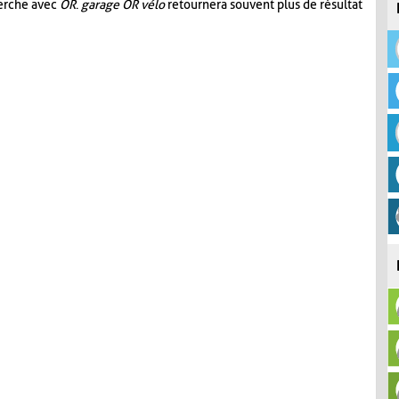
herche avec
OR
.
garage OR vélo
retournera souvent plus de résultat