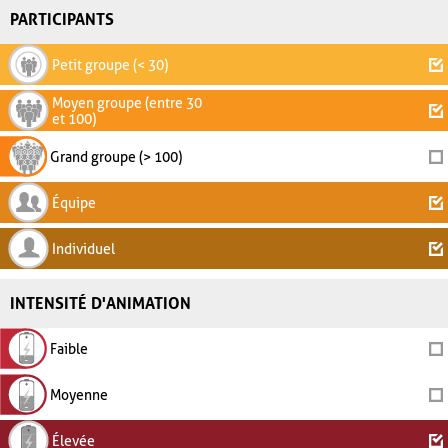
PARTICIPANTS
Petit groupe (< 30)
Moyen groupe (entre 30
et 100)
Grand groupe (> 100)
Équipe
Individuel
INTENSITÉ D'ANIMATION
Faible
Moyenne
Élevée