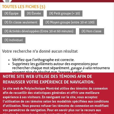
TOUTES LES FICHES (5)
(X) Équipe
(X) Élevée
(X) Petit groupe (< 30)
(X) En classe seulement
(X) Moyen groupe (entre 30 et 100)
(X) Activités développées (Entre 30 et 60 minutes)
(X) Hors classe
(X) Individuel
Votre recherche n'a donné aucun résultat
Vérifiez que l'orthographe est correcte.
Supprimez les guillemets autour des expressions pour
rechercher chaque mot séparément.
garage à vélo
retournera
souvent plus de résultat que
"garage à vélo"
.
NOTRE SITE WEB UTILISE DES TÉMOINS AFIN DE
Envisagez d'élargir votre recherche avec
OR
.
garage OR vélo
retournera souvent plus de résultat que
garage à vélo
.
REHAUSSER VOTRE EXPÉRIENCE DE NAVIGATION.
Le site web de Polytechnique Montréal utilise des témoins de connexion
afin de recueillir des statistiques générales et offrir une meilleure
expérience à ses visiteurs. En naviguant sur le site, vous acceptez
l’utilisation de ces témoins selon les modalités spécifiées aux conditions
d’utilisation. Vous pouvez refuser les témoins de connexion en modifiant
vos paramètres de navigation. Pour en savoir plus sur le recours aux