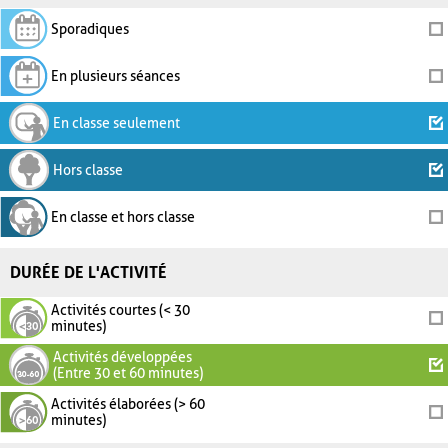
Sporadiques
En plusieurs séances
En classe seulement
Hors classe
En classe et hors classe
DURÉE DE L'ACTIVITÉ
Activités courtes (< 30
minutes)
Activités développées
(Entre 30 et 60 minutes)
Activités élaborées (> 60
minutes)