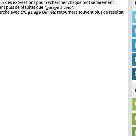
our des expressions pour rechercher chaque mot séparément.
nt plus de résultat que
"garage à vélo"
.
herche avec
OR
.
garage OR vélo
retournera souvent plus de résultat