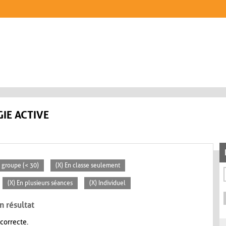
IE ACTIVE
t groupe (< 30)
(X) En classe seulement
(X) En plusieurs séances
(X) Individuel
n résultat
 correcte.