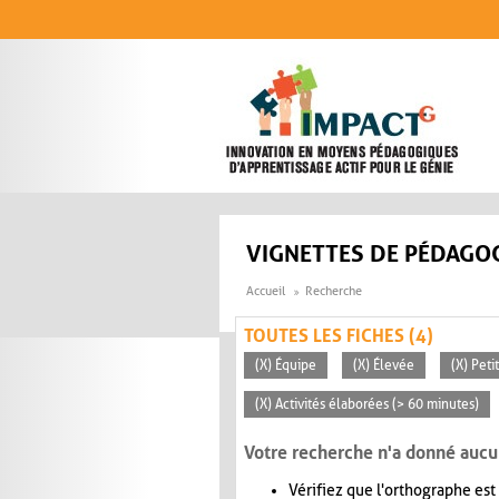
Aller au contenu principal
VIGNETTES DE PÉDAGOG
Accueil
Recherche
TOUTES LES FICHES (4)
(X) Équipe
(X) Élevée
(X) Peti
(X) Activités élaborées (> 60 minutes)
Votre recherche n'a donné aucu
Vérifiez que l'orthographe est