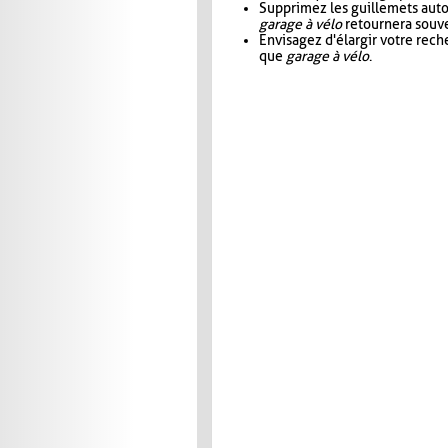
Supprimez les guillemets aut
garage à vélo
retournera souve
Envisagez d'élargir votre rec
que
garage à vélo
.