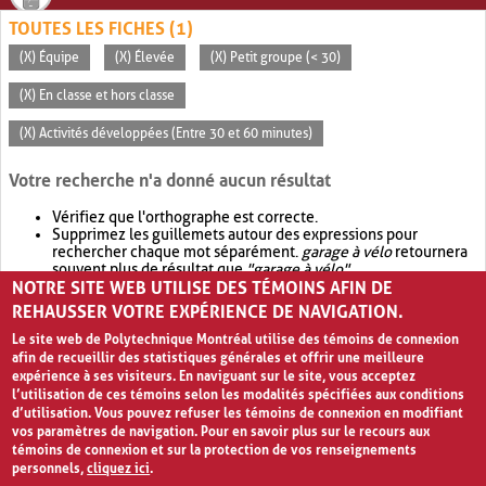
TOUTES LES FICHES (1)
(X) Équipe
(X) Élevée
(X) Petit groupe (< 30)
(X) En classe et hors classe
(X) Activités développées (Entre 30 et 60 minutes)
Votre recherche n'a donné aucun résultat
Vérifiez que l'orthographe est correcte.
Supprimez les guillemets autour des expressions pour
rechercher chaque mot séparément.
garage à vélo
retournera
souvent plus de résultat que
"garage à vélo"
.
NOTRE SITE WEB UTILISE DES TÉMOINS AFIN DE
Envisagez d'élargir votre recherche avec
OR
.
garage OR vélo
retournera souvent plus de résultat que
garage à vélo
.
REHAUSSER VOTRE EXPÉRIENCE DE NAVIGATION.
Le site web de Polytechnique Montréal utilise des témoins de connexion
afin de recueillir des statistiques générales et offrir une meilleure
expérience à ses visiteurs. En naviguant sur le site, vous acceptez
l’utilisation de ces témoins selon les modalités spécifiées aux conditions
d’utilisation. Vous pouvez refuser les témoins de connexion en modifiant
vos paramètres de navigation. Pour en savoir plus sur le recours aux
témoins de connexion et sur la protection de vos renseignements
personnels,
cliquez ici
.
Avis de confidentialité et conditions d’utilisation