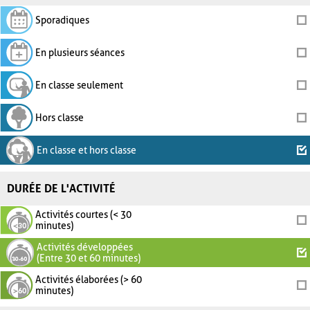
Sporadiques
En plusieurs séances
En classe seulement
Hors classe
En classe et hors classe
DURÉE DE L'ACTIVITÉ
Activités courtes (< 30
minutes)
Activités développées
(Entre 30 et 60 minutes)
Activités élaborées (> 60
minutes)