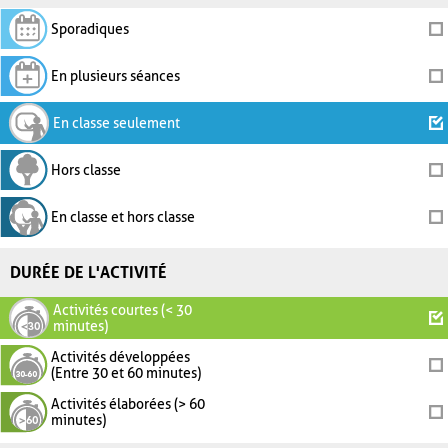
Sporadiques
En plusieurs séances
En classe seulement
Hors classe
En classe et hors classe
DURÉE DE L'ACTIVITÉ
Activités courtes (< 30
minutes)
Activités développées
(Entre 30 et 60 minutes)
Activités élaborées (> 60
minutes)