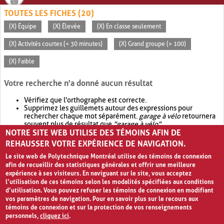
TOUTES LES FICHES (20)
(X) Équipe
(X) Élevée
(X) En classe seulement
(X) Activités courtes (< 30 minutes)
(X) Grand groupe (> 100)
(X) Faible
Votre recherche n'a donné aucun résultat
Vérifiez que l'orthographe est correcte.
Supprimez les guillemets autour des expressions pour
rechercher chaque mot séparément.
garage à vélo
retournera
souvent plus de résultat que
"garage à vélo"
.
NOTRE SITE WEB UTILISE DES TÉMOINS AFIN DE
Envisagez d'élargir votre recherche avec
OR
.
garage OR vélo
retournera souvent plus de résultat que
garage à vélo
.
REHAUSSER VOTRE EXPÉRIENCE DE NAVIGATION.
Le site web de Polytechnique Montréal utilise des témoins de connexion
afin de recueillir des statistiques générales et offrir une meilleure
expérience à ses visiteurs. En naviguant sur le site, vous acceptez
l’utilisation de ces témoins selon les modalités spécifiées aux conditions
d’utilisation. Vous pouvez refuser les témoins de connexion en modifiant
vos paramètres de navigation. Pour en savoir plus sur le recours aux
témoins de connexion et sur la protection de vos renseignements
personnels,
cliquez ici
.
Avis de confidentialité et conditions d’utilisation