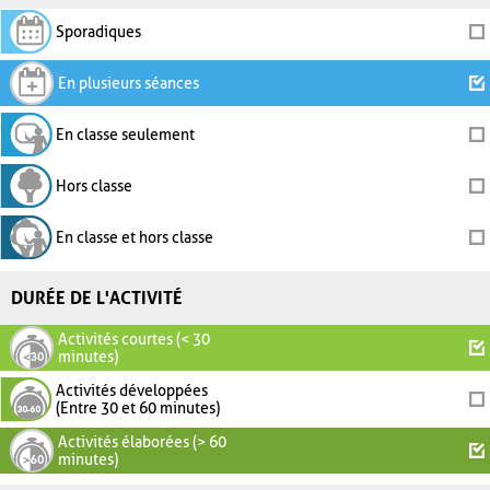
Sporadiques
En plusieurs séances
En classe seulement
Hors classe
En classe et hors classe
DURÉE DE L'ACTIVITÉ
Activités courtes (< 30
minutes)
Activités développées
(Entre 30 et 60 minutes)
Activités élaborées (> 60
minutes)