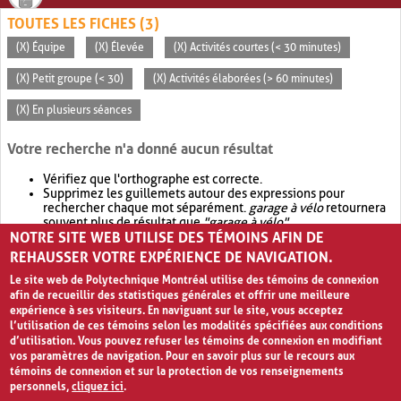
TOUTES LES FICHES (3)
(X) Équipe
(X) Élevée
(X) Activités courtes (< 30 minutes)
(X) Petit groupe (< 30)
(X) Activités élaborées (> 60 minutes)
(X) En plusieurs séances
Votre recherche n'a donné aucun résultat
Vérifiez que l'orthographe est correcte.
Supprimez les guillemets autour des expressions pour
rechercher chaque mot séparément.
garage à vélo
retournera
souvent plus de résultat que
"garage à vélo"
.
NOTRE SITE WEB UTILISE DES TÉMOINS AFIN DE
Envisagez d'élargir votre recherche avec
OR
.
garage OR vélo
retournera souvent plus de résultat que
garage à vélo
.
REHAUSSER VOTRE EXPÉRIENCE DE NAVIGATION.
Le site web de Polytechnique Montréal utilise des témoins de connexion
afin de recueillir des statistiques générales et offrir une meilleure
expérience à ses visiteurs. En naviguant sur le site, vous acceptez
l’utilisation de ces témoins selon les modalités spécifiées aux conditions
d’utilisation. Vous pouvez refuser les témoins de connexion en modifiant
vos paramètres de navigation. Pour en savoir plus sur le recours aux
témoins de connexion et sur la protection de vos renseignements
personnels,
cliquez ici
.
Avis de confidentialité et conditions d’utilisation