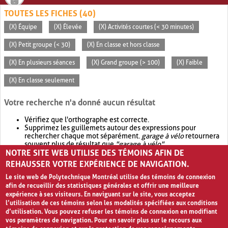
TOUTES LES FICHES (40)
(X) Équipe
(X) Élevée
(X) Activités courtes (< 30 minutes)
(X) Petit groupe (< 30)
(X) En classe et hors classe
(X) En plusieurs séances
(X) Grand groupe (> 100)
(X) Faible
(X) En classe seulement
Votre recherche n'a donné aucun résultat
Vérifiez que l'orthographe est correcte.
Supprimez les guillemets autour des expressions pour
rechercher chaque mot séparément.
garage à vélo
retournera
souvent plus de résultat que
"garage à vélo"
.
NOTRE SITE WEB UTILISE DES TÉMOINS AFIN DE
Envisagez d'élargir votre recherche avec
OR
.
garage OR vélo
retournera souvent plus de résultat que
garage à vélo
.
REHAUSSER VOTRE EXPÉRIENCE DE NAVIGATION.
Le site web de Polytechnique Montréal utilise des témoins de connexion
afin de recueillir des statistiques générales et offrir une meilleure
expérience à ses visiteurs. En naviguant sur le site, vous acceptez
l’utilisation de ces témoins selon les modalités spécifiées aux conditions
d’utilisation. Vous pouvez refuser les témoins de connexion en modifiant
vos paramètres de navigation. Pour en savoir plus sur le recours aux