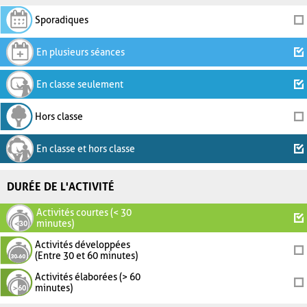
Sporadiques
En plusieurs séances
En classe seulement
Hors classe
En classe et hors classe
DURÉE DE L'ACTIVITÉ
Activités courtes (< 30
minutes)
Activités développées
(Entre 30 et 60 minutes)
Activités élaborées (> 60
minutes)